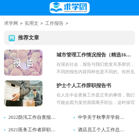
>
>
>
求学网
实用文
工作报告
推荐文章
城市管理工作情况报告（精选16篇）
在现在社会，报告与我们愈发关系密切，
不同的报告内容同样也是不同的。你所见
过的报告是什么样的呢？下面是...
护士个人工作辞职报告书
在人生中会更换工作是正常的事情，我们
可能会因为某些原因离开职位，这时候写
好辞职报告是有必要的。那么辞...
2022防汛工作自查报告（精选10篇）
中学关于秋季开学前学校安全工作检查情况的书面报告
2026-08-06
2021医务工作者辞职报告范文（通用7篇）
2026-08-06
酒店员工个人工作总结报告