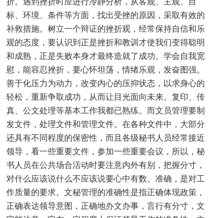
折。遇到挫折时应进行冷静分析，从客观、主观、目
标、环境、条件等方面，找出受挫的原因，采取有效的
补救措施。树立一个辩证的挫折观，经常保持自信和乐
观的态度，要认识到正是挫折和教训才使我们变得聪明
和成熟，正是失败本身才最终造就了成功。学会自我宽
慰，能容忍挫折，要心怀坦荡，情绪乐观，发奋图强。
善于化压力为动力，改变内心的压抑状态，以求身心的
轻松，重新争取成功，从而让目光面向未来。复印、传
真、公文处理等基本工作我都已熟练。而文员管理要制
发文件，处理文件和管理文件。在各种文件中，大部分
还具有不同程度的保密性，而且各级秘书人员经常接近
领导，看一些重要文件，参加一些重要会议，所以，秘
书人员在公共场合活动时要注意内外有别，把握分寸，
对什么应该说什么不应该说要心中有数。准确，是对工
作质量的要求。文秘管理的准确性是指正确体现政策，
正确表达领导意图，正确地办文办事，言行有分寸，文