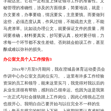
字能达意。它在一定程度上保证领导工作的准备性。文
秘管理的准确性，涉及的方面很多，简要地说，就是：
办文要准，办事要稳，情况要实，主意要慎。而要做到
这些，必须态度认真，作风过细，不能疏忽大意，不能
马虎潦草。比如说办理公文，就要保证文件的质量，用
词要准确，材料要真实，抄写要认真，校对要仔细，力
求每一个环节都不发生差错。否则就会贻误工作，甚至
酿成难以弥补的损失。
办公室文员个人工作报告3
20xx年7月至9月期间，我在澄城县体育运动委员会
作训中心办公室文员岗位实习。，这里有许多工作经验
资深的员工和领导，能来这里实习，我觉得对我以后的
从业生涯很有帮助，感到自己很幸运。也因为这是我第
一次正式与社会接轨踏上工作岗位，因此心情很忐忑但
也很开心。我明白自己要开始与以往完全不一样的生
活：每天在规定的时间上下班，上班期间要认真准时地