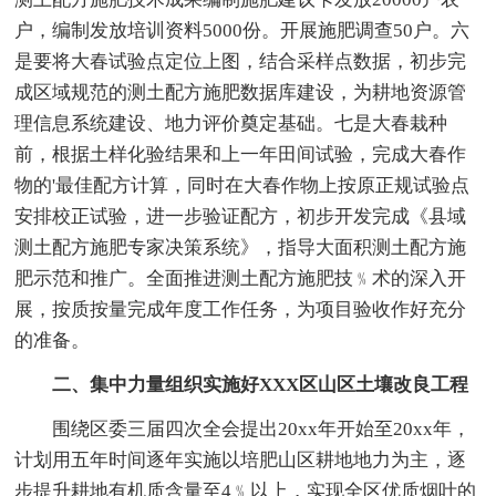
户，编制发放培训资料5000份。开展施肥调查50户。六
是要将大春试验点定位上图，结合采样点数据，初步完
成区域规范的测土配方施肥数据库建设，为耕地资源管
理信息系统建设、地力评价奠定基础。七是大春栽种
前，根据土样化验结果和上一年田间试验，完成大春作
物的'最佳配方计算，同时在大春作物上按原正规试验点
安排校正试验，进一步验证配方，初步开发完成《县域
测土配方施肥专家决策系统》，指导大面积测土配方施
肥示范和推广。全面推进测土配方施肥技﹪术的深入开
展，按质按量完成年度工作任务，为项目验收作好充分
的准备。
二、集中力量组织实施好XXX区山区土壤改良工程
围绕区委三届四次全会提出20xx年开始至20xx年，
计划用五年时间逐年实施以培肥山区耕地地力为主，逐
步提升耕地有机质含量至4﹪以上，实现全区优质烟叶的