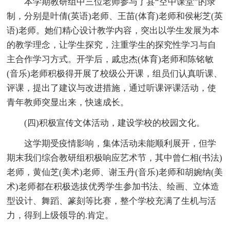
本学期教研组中三位老师参与了县“空中课堂”的录
制，分别是叶倩(英语)老师、王苗(体育)老师和侯彬芝(英
语)老师。她们精心设计教学内容，突出以学生发展为本
的教学理念，让学生探究，注重学生的探究性学习与自
主合作学习方式。开学后，戚忠杰(体育)老师和陈铭敏
(音乐)老师积极得开展了校级公开课，组员们认真听课、
评课，提出了建议与改进措施，通过听课评课活动，使
青年教师突显出来，快速成长。
(四)积极宣传文体活动，建设学校的校园文化。
这学期受疫情影响，集体活动未能顺利展开，但学
期末我们综合教研组积极响应艺术节，其中曾仁相(书法)
老师，黄仙芝(美术)老师、谢玉丹(音乐)老师和胡婉纳(美
术)老师都在积极选拔优秀学生参加书法、绘画、立体造
型设计、舞蹈、篆刻等比赛，整个学校充满了生机与活
力，得到上级领导的.肯定。