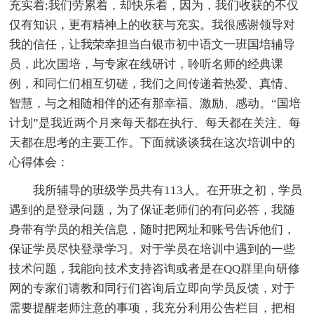
充实着;我们劳累着，却快乐着，因为，我们收获的不仅
仅有知识，更有精神上的收获与充实。我很感谢领导对
我的信任，让我荣幸担当白银市初中语文一班国培辅导
员，此次国培，与专家在线研讨，聆听名师的经典课
例，和同仁们相互切磋，我们之间传递着热爱、真情、
智慧，与之相随相伴的还有那幸福、激励、感动。“国培
计划”是我近两个月来每天都在执行、每天都在关注、每
天都在思考的主要工作。下面就谈谈我在这次培训中的
心得体会：
我所辅导的班级学员共有113人。在开班之初，学员
遇到的是登录问题，为了保证老师们的有问必答，我随
身带有学员的相关信息，随时把网址和账号告诉他们，
保证学员尽快登录学习。对于学员在培训中遇到的一些
技术问题，我能向技术支持咨询或者是在QQ群里向研修
网的专家们请教和同行们咨询后立即向学员反馈，对于
需要提醒老师注意的事项，我充分利用公告栏目，把相