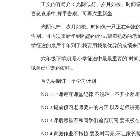
正文内容简介：光阴似箭、岁月如梭。时间像一
喜怒哀乐中,挥手告别。可再次重新坐..
光阴似箭、岁月如梭。时间像一只正在奔跑的千
告别。可再次重新坐到熟悉的座位,望着熟悉的老
学征途的最后半年到了,我要用我最优异的成绩来
六年级下学期,是小学征途中最最重要的`时间,
试自己理想的初中。
首先要制订一个学习计划
NO.1:上课遵守课堂纪律,不说话、不开小差,
NO.2:提前预习老师要讲的内容,以及老师讲
NO.3:课后尽量不和同学们追跑玩闹,要积极在
NO.4:家庭作业不拖拉,要及时写完,不让家长