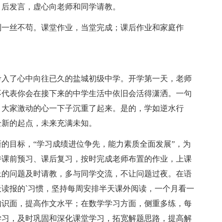
，后发言，虚心向老师和同学请教。
一丝不苟。课堂作业，当堂完成；课后作业和家庭作
入了心中向往已久的盐城初级中学。开学第一天，老师
不代表你会在接下来的中学生活中依旧会活得潇洒。一句
，大家激动的心一下子沉重了起来。是的，学如逆水行
全新的起点，未来充满未知。
目标，“学习成绩进位争先，能力素质全面发展”，为
持课前预习、课后复习，按时完成老师布置的作业，上课
上的问题及时请教，多与同学交流，不让问题过夜。在语
读报的`习惯，坚持每周安排半天课外阅读，一个月看一
知识面，提高作文水平；在数学学习方面，侧重多练，每
学习，及时巩固和深化课堂学习，拓宽解题思路，提高解