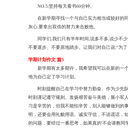
NO.5:坚持每天看书60分钟。
在新学期寻找一个与自己实力相当或较好的同学
灰心,要拿出双倍的努力来击败他。
同学们,我们只有半年时间,说多不多,说少不少
不要退步、不要原地踏步。让我们对自己说:“为了
学期计划作文 篇5
新学期有太多期许，我希望我可以在新的一个
地为自己定了学习计划。
时刻提醒自己在学习中努力勤奋。作为少先队
时刻谨记遵守规则。发扬艰苦奋斗美德，展小军
习是辛苦的，但我不能怕辛苦，别人能够做到的
明，还要会用礼貌用语。诚实守信，不说谎话，
的问题，要经过一番思考，如果真的'不会请教同