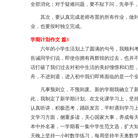
全部消化；对于疑难问题，要不耻下问，先举手
其次，要认真完成老师布置的所有作业，做到
业，也要按时独立完成。
学期计划作文 篇3
六年的小学生活划上了圆满的句号，我顺利考
告诫同学们说，即使你拥有再辉煌的过去，也并
话打破了我们过去对初中生活的美好憧憬和幻想
舟，不进则退，进入初中我们即将面临的是一个
凡事预则立，不预则废。新的学期我确立了新的
此，我制定了新学期计划。在文化课学习上，坚
认真听讲，积极思考，踊跃发言，平时遇到学习
文学习方面，侧重多读，关心国家大事，养成每天
本中外名著，一学期看一集中学生范文选，扩大
天晚上坚持一小时数学练习，每周坚持半天奥数