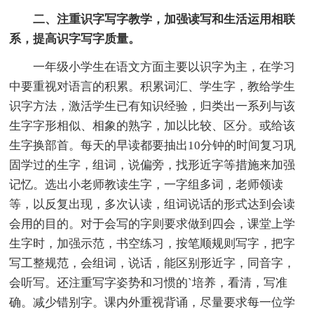
二、注重识字写字教学，加强读写和生活运用相联
系，提高识字写字质量。
一年级小学生在语文方面主要以识字为主，在学习
中要重视对语言的积累。积累词汇、学生字，教给学生
识字方法，激活学生已有知识经验，归类出一系列与该
生字字形相似、相象的熟字，加以比较、区分。或给该
生字换部首。每天的早读都要抽出10分钟的时间复习巩
固学过的生字，组词，说偏旁，找形近字等措施来加强
记忆。选出小老师教读生字，一字组多词，老师领读
等，以反复出现，多次认读，组词说话的形式达到会读
会用的目的。对于会写的字则要求做到四会，课堂上学
生字时，加强示范，书空练习，按笔顺规则写字，把字
写工整规范，会组词，说话，能区别形近字，同音字，
会听写。还注重写字姿势和习惯的`培养，看清，写准
确。减少错别字。课内外重视背诵，尽量要求每一位学