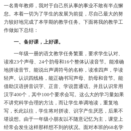
一名青年教师，我对于自己所从事的事业不敢有半点懈
怠。本着一切为了学生的发展为前提，尽自己最大的努
力较好地完成了本学期的教学任务。下面将我的教学工
作做如下总结：
一、备好课，上好课。
一年级一册的语文教学任务繁重，要求学生认对、
读准23个声母、24个韵母和16个整体认读音节。能准确
地拼读音节。能说出声调符号的名称，读准四声，学读
轻声。认识四线格，能正确书写声母、韵母和音节。能
借助汉语拼音识字、正音、学说普通话。并且认识常用
汉字400个，其中100个要求会写。这么大的学习量如果
不讲究科学合理的方法，而让学生单调地读，重复地
写，长此以往，学生将对拼读、识字产生厌恶，后果不
堪设想。由于一年级小朋友以不随意记忆为主，课堂上
经常会发生这样那样想不到的状况。面对本班的68名学