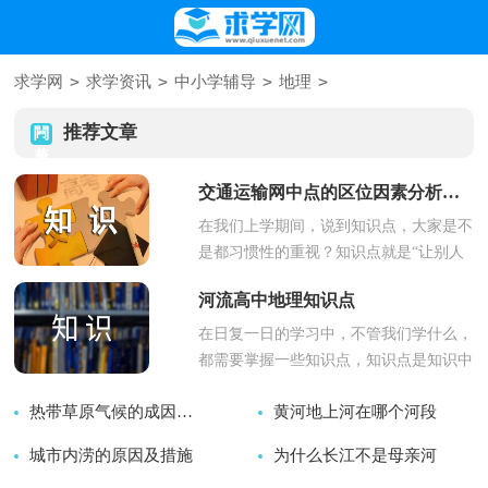
>
>
>
>
求学网
求学资讯
中小学辅导
地理
推荐文章
交通运输网中点的区位因素分析知识点
在我们上学期间，说到知识点，大家是不
是都习惯性的重视？知识点就是“让别人
看完能理解”或者“通过练习我...
河流高中地理知识点
在日复一日的学习中，不管我们学什么，
都需要掌握一些知识点，知识点是知识中
的最小单位，最具体的内容，有...
热带草原气候的成因是什么
黄河地上河在哪个河段
城市内涝的原因及措施
2025-01-04
为什么长江不是母亲河
2026-01-12