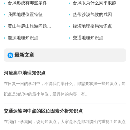
台风形成有哪些条件
2024-09-21
台风眼为什么风平浪静
2024-10-04
我国地理位置特征
2024-11-27
热带沙漠气候的成因
2024-12-15
2024-10-14
黄山与庐山旅游问题地理知识点
经济地理格局知识点
2025-01-13
能源地理知识点
2025-10-29
交通地理知识点
2024-12-27
2024-12-10
2024-11-21
最新文章
河流高中地理知识点
在日复一日的学习中，不管我们学什么，都需要掌握一些知识点，知
识点是知识中的最小单位，最具体的内容，有...
交通运输网中点的区位因素分析知识点
在我们上学期间，说到知识点，大家是不是都习惯性的重视？知识点