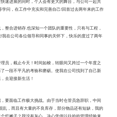
在快速进展的同时，个人会有更大的舞台，与公司一起共
等学问，在工作中充实和完善自己!回首过去两年来的工作
整合进销存.也深知一个团队的重要性，只有与工程，
!我在公司各位领导和同事的关怀下，快乐的度过了两年
理员，截止今天！时间如梭，转眼间又跨过一个年度之
历了一段不平凡的考验和磨砺。使我在公司找到了自己新
态，去迎接新生活！
职，要面临工作极大挑战。由于当时仓管员急辞职，中间
混乱，而且有大量的不良库存，部分物品还有短缺，我的
这个烂摊子？我没有灰心，决心凭借以往的的管理经验来