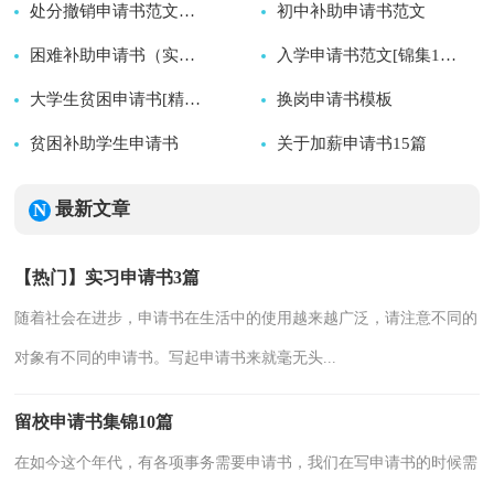
2026-08-06
处分撤销申请书范文（通用12篇）
初中补助申请书范文
2026-08-06
2026-08-06
困难补助申请书（实用）
2026-08-05
入学申请书范文[锦集15篇]
2026-08-05
大学生贫困申请书[精选15篇]
换岗申请书模板
2026-08-05
贫困补助学生申请书
2026-08-05
关于加薪申请书15篇
2026-08-05
2026-08-05
2026-08-05
最新文章
【热门】实习申请书3篇
随着社会在进步，申请书在生活中的使用越来越广泛，请注意不同的
对象有不同的申请书。写起申请书来就毫无头...
留校申请书集锦10篇
在如今这个年代，有各项事务需要申请书，我们在写申请书的时候需