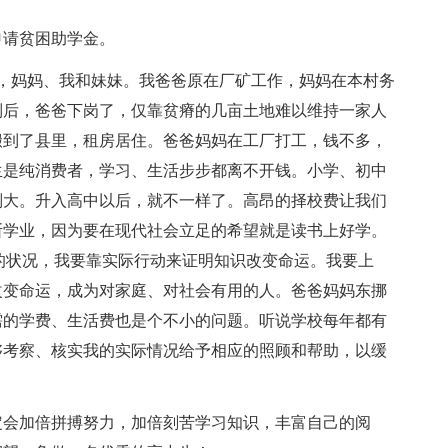
请贫困助学金。
，妈妈、我和妹妹。我爸爸原在厂矿工作，妈妈在本村务
制后，爸爸下岗了，仅靠贫瘠的几亩土地难以维持一家人
搬到了县里，租房居住。爸爸妈妈在工厂打工，钱不多，
生是纯消费者，学习、生活步步都离不开钱。小学、初中
别大。升入高中以后，就不一样了。高昂的择校费让我们
断学业，因为要在现代社会立足的希望就是读书上好学。
的状况，我要靠实际行动来证明知识改变命运。我要上
改变命运，成为对家庭、对社会有用的人。爸爸妈妈东挪
需的学费、生活费也是个不小的问题。听说学校每年都有
够考察、核实我的实际情况给予相应的照顾和帮助，以缓
会加倍拼搏努力，加倍刻苦学习知识，丰富自己的阅