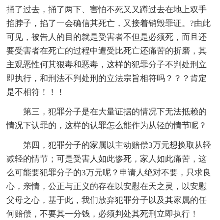
捅了过去，捅了两下、害怕不死又又蹲过去在地上双手
掐脖子，掐了一会确信其死亡，又接着销毁罪证。?由此
可见，被告人的目的就是受害者不但是必须死，而且还
要受害者在死亡的过程中遭受比死亡还痛苦的折磨，其
主观恶性何其狠毒和恶毒，这样的犯罪分子不判处刑立
即执行，和刑法不判处刑的立法宗旨相符吗？？？肯定
是不相符！！！
第三，犯罪分子是在大量证据的情况下无法抵赖的
情况下认罪的，这样的认罪怎么能作为从轻的情节呢？
第四，犯罪分子的家属以主动赔偿3万元想换取从轻
减轻的情节；可是受害人如此惨死，家人如此痛苦，这
么可能要犯罪分子的3万元呢？申请人绝对不要，只求良
心，亲情，公正与正义的存在以安慰在天之灵，以安慰
父母之心，基于此，我们放弃犯罪分子以及其家属的任
何赔偿，不要其一分钱，必须判处其死刑立即执行！