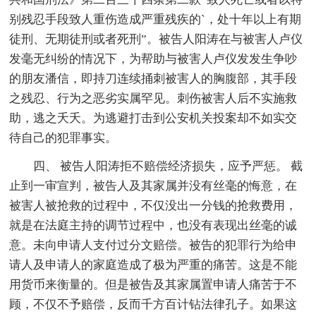
别残忍手段致人重伤造成严重残疾的`，处十年以上有期
徒刑、无期徒刑或者死刑”。被告人阳涛在与被害人卢仪
发毫无纠纷的情况下，为帮助与被害人卢仪发发生争吵
的朋友潘信，即持刀连续捅刺被害人的胸腹部，其手段
之残忍、行为之恶劣实属罕见。刺伤被害人后不实施救
助，逃之夭夭。为逃避打击到公安机关投案却不如实交
待自己的犯罪事实。
四、 被告人阳涛拒不赔偿经济损失，应予严惩。 截
止到一审宣判，被告人及其家属并没有丝毫的悔意，在
被害人被抢救的过程中，不仅没出一分钱的抢救费用，
就是在法庭主持的调节过程中，也没有表现出丝毫的诚
意。未向申请人支付过分文赔偿。被告的犯罪行为给申
请人及申请人的家庭造成了极为严重的痛苦。这是不能
用货币来衡量的。但是被告及其家属置申请人痛苦于不
顾，不仅不予赔偿，反而千方百计钻法律孔子。如果这