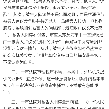
仪发刺倒在地。”这与客观事实不符。首先，被害人卢仪
发虽与潘信潘信发生争吵，但没有证据证明争吵“激
烈”。其次，被告人阳涛并不是出面劝阻，而是帮潘信与
被害人卢仪发争吵并持刀杀人，虽经旁人拉劝，但其挣
脱后，连续捅刺被害人的胸腹部，最后致卢仪发不治死
亡。 被告人阳涛在侦查、审查去苏及庭审中一直强调是
由于被害人卢仪发“挤我的脖子”，而庭审中所有证据都
没能证实这一情节。所以，被告人卢仪发阳涛虽然主动
到公安机关投案，但没能如实交待自己的福安最事实，
不应认定为自首。
二、 一审法院审理程序不当。 本案中，公诉机关提
供的证据6：监控录像。这一证据能够证明案件的基本事
实，但一审法院却不在庭审中播放，不播放有怎能质
证？
三、 一审法院对被告人阳涛量刑畸轻。 《中华人民
共和国刑法》第二百三十四条第二款“致人死亡或者以特