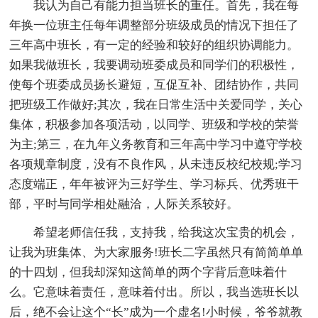
我认为自己有能力担当班长的重任。首先，我在每
年换一位班主任每年调整部分班级成员的情况下担任了
三年高中班长，有一定的经验和较好的组织协调能力。
如果我做班长，我要调动班委成员和同学们的积极性，
使每个班委成员扬长避短，互促互补、团结协作，共同
把班级工作做好;其次，我在日常生活中关爱同学，关心
集体，积极参加各项活动，以同学、班级和学校的荣誉
为主;第三，在九年义务教育和三年高中学习中遵守学校
各项规章制度，没有不良作风，从未违反校纪校规;学习
态度端正，年年被评为三好学生、学习标兵、优秀班干
部，平时与同学相处融洽，人际关系较好。
希望老师信任我，支持我，给我这次宝贵的机会，
让我为班集体、为大家服务!班长二字虽然只有简简单单
的十四划，但我却深知这简单的两个字背后意味着什
么。它意味着责任，意味着付出。所以，我当选班长以
后，绝不会让这个“长”成为一个虚名!小时候，爷爷就教