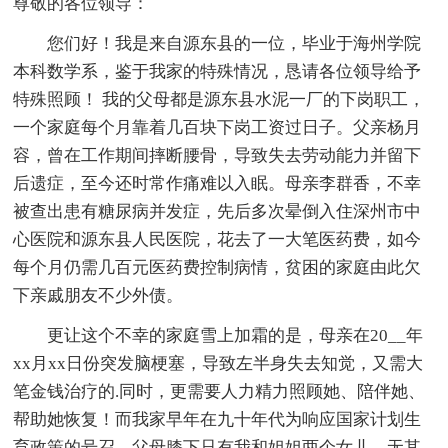
尊敬的各位领导：
您们好！我是来自源东县的一位，毕业于海州学院
本科数学系，鉴于我家的特殊情况，恳请各位领导给予
特殊照顾！ 我的父母都是源东县水泥一厂的下岗职工，
一个家庭每个月靠着几百块下岗工资过日子。父亲杨月
容，曾在工作期间摔断腰骨，导致失去劳动能力并留下
后遗症，至今还时常作痛难以入眠。母亲李群香，不幸
被查出患有糖尿病并发症，先后多次晕倒入住深州市中
心医院和源东县人民医院，花去了一大笔医药费，如今
每个月仍需几百元医药费控制病情，贫困的家庭由此欠
下亲戚朋友不少外债。
更让这个不幸的家庭雪上加霜的是，母亲在20__年
xx月xx日份突发脑梗塞，导致左半身失去知觉，又需大
笔金钱治疗的.同时，更需要人力精力照顾她、陪伴她、
帮助她恢复！而我家早年在九十年代为响应国家计划生
育政策的号召，父母膝下只有我和姐姐两个女儿，无其