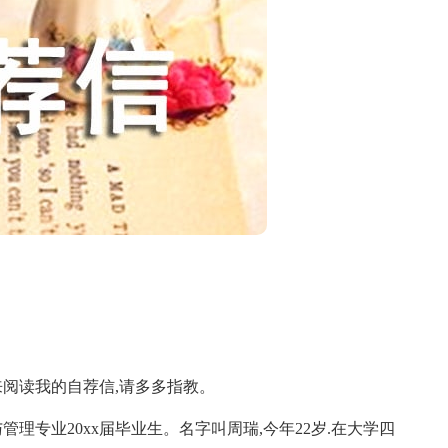
读我的自荐信,请多多指教。
业20xx届毕业生。名字叫周瑞,今年22岁.在大学四