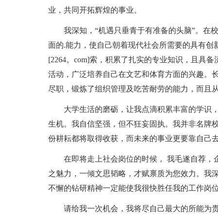
业，共同开拓辉煌的事业。
我深知，“机遇只垂青于有准备的头脑”。在校
面的.能力，使自己朝着现代社会所需要的具有创
[2264。com]索，积累了扎实的专业知识，且
活动，广泛培养自己在文艺和体育方面的兴趣。
尽职，锻炼了组织管理及吃苦耐劳的能力，而且
大学生活的磨砺，让我点滴积累丰富的学识，
生机。我自信坚强，但不狂妄固执。我并非名牌
份耕耘都将取得收获，而未来的事业更要靠自己
在即将走上社会岗位的时候， 我毛遂自荐，企
之魅力，一倾文思韬略，才赋禀质为您效力。我
不懈的钻研精神一定能使我很快胜任我的工作岗
请给我一次机会，我将尽自己最大的所能为贵