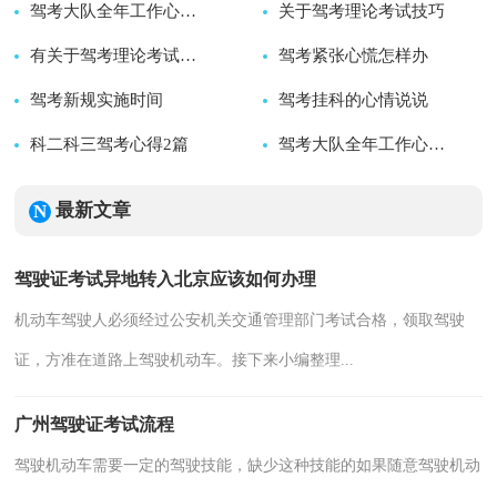
2025-11-27
驾考大队全年工作心得体会
关于驾考理论考试技巧
2025-11-27
2025-11-25
有关于驾考理论考试技巧
驾考紧张心慌怎样办
2025-02-15
驾考新规实施时间
2025-02-08
驾考挂科的心情说说
2025-08-19
科二科三驾考心得2篇
2025-05-18
2024-10-03
驾考大队全年工作心得体会精选3篇
2024-10-25
2025-11-25
最新文章
驾驶证考试异地转入北京应该如何办理
机动车驾驶人必须经过公安机关交通管理部门考试合格，领取驾驶
证，方准在道路上驾驶机动车。接下来小编整理...
广州驾驶证考试流程
驾驶机动车需要一定的驾驶技能，缺少这种技能的如果随意驾驶机动