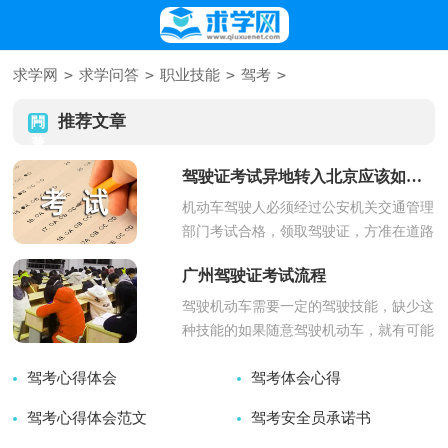
>
>
>
>
求学网
求学问答
职业技能
驾考
推荐文章
驾驶证考试异地转入北京应该如何办理
机动车驾驶人必须经过公安机关交通管理
部门考试合格，领取驾驶证，方准在道路
上驾驶机动车。接下来小编整理...
广州驾驶证考试流程
驾驶机动车需要一定的驾驶技能，缺少这
种技能的如果随意驾驶机动车，就有可能
发生交通事故，一般人无证不能...
驾考心得体会
驾考体会心得
驾考心得体会范文
2025-12-03
驾考安全员承诺书
2025-12-02