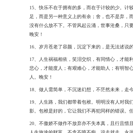
15、快乐不在于拥有的多，而在于计较的少。计
足，而是另一种意义上的有余；舍，也不是弃，
没有什么放不下。不管风起云涌，世事沧桑，只
晚安！
16、岁月苍老了容颜，沉淀下来的，是无法述说
17、人生祸福相依，笑泪交织，有同情心，才能
悲心，才能度人；有艰难心，才能助人；有明智
人。晚安！
18、做人需简单，不沉迷幻想，不茫然未来，走
19、人生路，我们都带着包袱。明明没有人对我
影。包袱是好的，它让我们不再犯同样的错误。
20、不傲娇不做作不放弃亦不失本真，且行且惜
人生旅途的财富，不贪不嗔不痴，说走就走，永