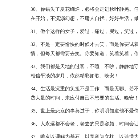
30、你错失了夏花绚烂，必将会走进秋叶静羌。
在开始，不沉溺幻想，不庸人自扰，好好生活，
31、做个这样的女子，爱过，痛过，哭过，笑过
32、不是一定要愉快的时候才去笑，而是你要试
情，但每天都需要去笑。你要知道，笑着笑着，你
33、我们都是天地的过客，不喧，不吵，静静地
相信平淡的岁月，依然精彩如歌。晚安！
34、生活最沉重的负担不是工作，而是无聊。若
费大量的时间，来应付自己不想要的生活。晚安
35、世上最悲哀的事莫过于，你明明知道他不爱
36、人永远都不会老，老去的只是容颜，时间会
37、唯有以理解为基石，以宽容为立柱，以珍惜