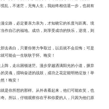
不慌乱，不迷茫，无悔人生，我始终相信退一步，也就有
漫漫尘路，必定要亲力亲为，才知晓它的长度与距离。境
它当作自己的福地。成功，则享受成功的快乐，逆境，则
大胆去表白，只要你努力争取过，以后就不会后悔；可是
你就可能会一生耿耿于怀。晚安！
装上阵，走出困顿迷茫。漫步穿越洒满阳光的小道，摒弃
己的灵魂，擂响奋进的战鼓，成功之花定能明艳绽放！举
盎然！晚安！
们就是你所想的那样。从外表看起来，他们可能欢笑，也
惊奇。所以，仔细观察你在乎和你爱的人，只因为他们原
！