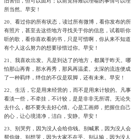
旧害怕，但可以面对；以前觉得难以理喻的事情可以理
所当然。早安！
20、看过你的所有状态，读过所有微博，看你发布的所
有照片，甚至去这些地方寻找关于你的信息，试着听你
听的歌，看你喜欢看的书，只是可惜啊，你从来不知道
有个人这么努力的想要珍惜过你。早安！
21、我喜欢出发。凡是到达了的地方，都属于昨天。哪
怕那山再青，那水再秀，那风再温柔。太深的流连便成
了一种羁绊，绊住的不仅是双脚，还有未来。早安！
22、生活，它是用来经营的，而不是用来计较的。凡事
看淡一些，不牵挂，不计较，是是非非无所谓。无论失
去什么，都不要失去好心情。心是工画师，把握住自己
的心，让心境清净，洁白，安静。早安！
23、别哭穷，因为没人会给你钱。别喊累，因为没人会
帮你做。别想哭，因为大家不在乎。别认输，因为没人