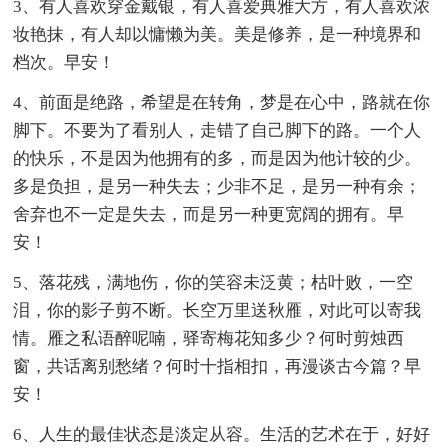
3、有人喜欢穿金戴银，有人喜爱典雅大方，有人喜欢浓
妆艳抹，有人却以慵懒为美。美是修养，是一种境界和
档次。早安！
4、前面是绝路，希望是在转角，梦是在心中，路就在你
脚下。不要为了看别人，走错了自己脚下的路。一个人
的快乐，不是因为他拥有的多，而是因为他计较的少。
多是负担，是另一种失去；少非不足，是另一种有余；
舍弃也不一定是失去，而是另一种更宽阔的拥有。早
安！
5、落花残，满地伤，你的笑容未泛黄；枯叶败，一空
泪，你的影子剪不断。长空万里送秋雁，对此可以寄我
情。雁之私语醉呢喃，驿寄梅花知多少？何时剪烛西
窗，共话离别愁绪？何时十指相扣，再漫谈古今篇？早
安！
6、人生的最佳状态是淡定从容。生活的艺术在于，好好