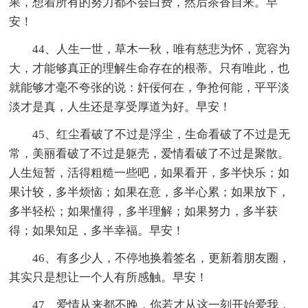
果，想着所有的努力都不会白费，然后茶香自来。早
安！
44、人生一世，草木一秋，唯有慈悲为怀，宽容为
大，才能够真正的理解生命存在的根蒂。只有唯此，也
就能够才毫不夸张的说：奸佞何在，争抢何能，平平淡
淡才是真，人生还是享受厚道为好。早安！
45、红尘看破了不过是浮尘，生命看破了不过是无
常，美丽看破了不过是躯壳，爱情看破了不过是聚散。
人生短暂，活得粗糙一些吧，如果看开，多半快乐；如
果计较，多半烦恼；如果在意，多半心累；如果放下，
多半轻松；如果懂得，多半理解；如果努力，多半获
得；如果知足，多半幸福。早安！
46、有多少人，不停地换着签名，更新着朋友圈，
其实只是想让一个人有所感触。早安！
47、爱情从来都不晚，你若才从这一刻开始爱我，