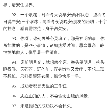
界，请安住世界。
92、一个喷嚏，对着冬天说早安;两种状态，望着冬
日说午安;三个哆嗦，向着冬夜说晚安;朋友的唠叨，十字
的挂念，感冒需防范，身子勿欠安。
93、你呀，你别再关心灵魂了，那是神明的事。你
所能做的，是些小事情，诸如热爱时间，思念母亲，静
悄悄地做人，像早晨一样清白。
94、床前明月光，就想赖个床。举头望明月，抱头
睡得香。天苍苍，野茫茫，浑身懒散又发痒，不想上班
不想忙。只好提醒添衣裳，愿你快乐一早。
95、成功者都是天生的工作狂。
96、志在山顶的人，不会贪念山腰的风景。
97、未遭拒绝的成功决不会长久。