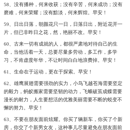
58、没有播种，何来收获；没有辛苦，何来成功；没有
磨难，何来荣耀；没有黯淡，何来辉煌。早安！
59、日出日落，朝颜花只一日，日落日出，附近花开一
片，但已非昨日之花，然，艳丽不改。早安！
60、古来一切有成就的人，都很严肃地对待自己的生
命，当他活着一天，总要尽量多劳动，多工作，多学
习，不肯虚度年华，不让时间白白地浪费掉。早安！
61、生命在于运动，更在于探索。早安！
62、雄鹰展翅需要强劲的实力，小鸟飞越苍海需要坚定
的毅力，蚂蚁搬家需要坚韧的动力，飞蛾破茧成蝶需要
漫长的耐力，人生要想活的优雅美丽需要不断的蜕变不
懈的努力。早安！
63、不要在朋友面前炫耀。你买了辆新车，你买了个新
房，你交了个新男女友，这种事儿尽量避免在朋友面前