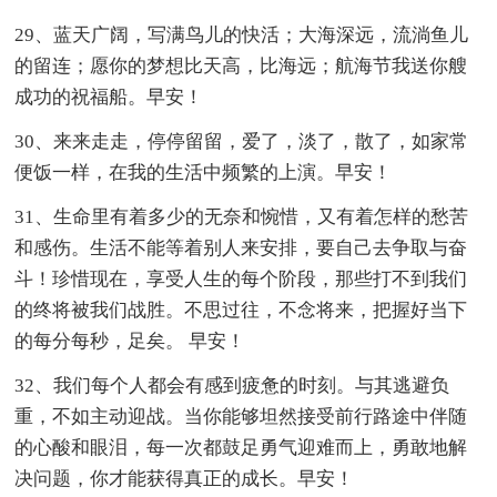
29、蓝天广阔，写满鸟儿的快活；大海深远，流淌鱼儿
的留连；愿你的梦想比天高，比海远；航海节我送你艘
成功的祝福船。早安！
30、来来走走，停停留留，爱了，淡了，散了，如家常
便饭一样，在我的生活中频繁的上演。早安！
31、生命里有着多少的无奈和惋惜，又有着怎样的愁苦
和感伤。生活不能等着别人来安排，要自己去争取与奋
斗！珍惜现在，享受人生的每个阶段，那些打不到我们
的终将被我们战胜。不思过往，不念将来，把握好当下
的每分每秒，足矣。 早安！
32、我们每个人都会有感到疲惫的时刻。与其逃避负
重，不如主动迎战。当你能够坦然接受前行路途中伴随
的心酸和眼泪，每一次都鼓足勇气迎难而上，勇敢地解
决问题，你才能获得真正的成长。早安！