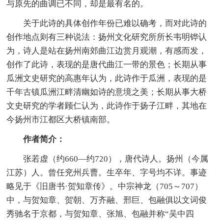
与原先的曲调已不同，却是最有名的。
关于此诗的具体创作年份已难以确考，而对此诗的
创作地点则有三种说法：扬州文化研究所所长韦明铧认
为，诗人是站在扬州南郊曲江边赏月观潮，有感而发，
创作了此诗，表现的是唐代曲江一带的景色；长期从事
瓜洲文史研究的高惠年认为，此诗作于瓜洲，表现的是
千年古镇瓜洲江畔清幽如诗的意境之美；长期从事大桥
文史研究的学者顾仁认为，此诗作于扬子江畔，其地在
今扬州市江都区大桥镇南部。
作者简介：
张若虚（约660—约720），唐代诗人。扬州（今属
江苏）人。曾任兖州兵曹。生卒年、字号均不详。事迹
略见于《旧唐书·贺知章传》。中宗神龙（705～707）
中，与贺知章、贺朝、万齐融、邢巨、包融俱以文词俊
秀驰名于京都，与贺知章、张旭、包融并称“吴中四