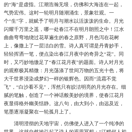
的“海”是虚指。江潮浩瀚无垠，仿佛和大海连在一起，
气势宏伟。这时一轮明月随潮涌生，景象壮观。一
个“生”字，就赋予了明月与潮水以活泼泼的生命。月光
闪耀千万里之遥，哪一处春江不在明月朗照之中！江水
曲曲弯弯地绕过花草遍生的春之原野，月色泻在花树
上，像撒上了一层洁白的雪。诗人真可谓是丹青妙手，
轻轻挥洒一笔，便点染出春江月夜中的奇异之“花”。同
时，又巧妙地缴足了“春江花月夜”的题面。诗人对月光
的观察极其精微：月光荡涤了世间万物的五光十色，将
大千世界浸染成梦幻一样的银辉色。因而“流霜不觉
飞”，“白沙看不见”，浑然只有皎洁明亮的月光存在。细
腻的笔触，创造了一个神话般美妙的境界，使春江花月
夜显得格外幽美恬静。这八句，由大到小，由远及近，
笔墨逐渐凝聚在一轮孤月上了。
清明澄彻的天地宇宙，仿佛使人进入了一个纯净的
世界，这就自然地引起了诗人的遐思冥想：“江畔何人初