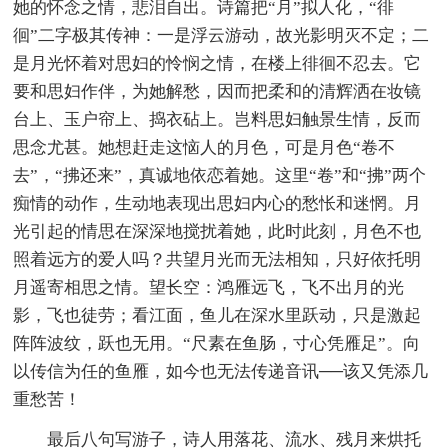
她的怀念之情，悲泪自出。诗篇把“月”拟人化，“徘
徊”二字极其传神：一是浮云游动，故光影明灭不定；二
是月光怀着对思妇的怜悯之情，在楼上徘徊不忍去。它
要和思妇作伴，为她解愁，因而把柔和的清辉洒在妆镜
台上、玉户帘上、捣衣砧上。岂料思妇触景生情，反而
思念尤甚。她想赶走这恼人的月色，可是月色“卷不
去”，“拂还来”，真诚地依恋着她。这里“卷”和“拂”两个
痴情的动作，生动地表现出思妇内心的愁怅和迷惘。月
光引起的情思在深深地搅扰着她，此时此刻，月色不也
照着远方的爱人吗？共望月光而无法相知，只好依托明
月遥寄相思之情。望长空：鸿雁远飞，飞不出月的光
影，飞也徒劳；看江面，鱼儿在深水里跃动，只是激起
阵阵波纹，跃也无用。“尺素在鱼肠，寸心凭雁足”。向
以传信为任的鱼雁，如今也无法传递音讯──该又凭添几
重愁苦！
最后八句写游子，诗人用落花、流水、残月来烘托