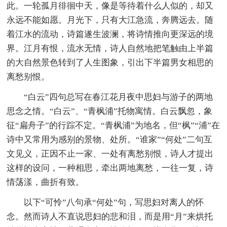
此。一轮孤月徘徊中天，像是等待着什么人似的，却又
永远不能如愿。月光下，只有大江急流，奔腾远去。随
着江水的流动，诗篇遂生波澜，将诗情推向更深远的境
界。江月有恨，流水无情，诗人自然地把笔触由上半篇
的大自然景色转到了人生图象，引出下半篇男女相思的
离愁别恨。
“白云”四句总写在春江花月夜中思妇与游子的两地
思念之情。“白云”、“青枫浦”托物寓情。白云飘忽，象
征“扁舟子”的行踪不定。“青枫浦”为地名，但“枫”“浦”在
诗中又常用为感别的景物、处所。“谁家”“何处”二句互
文见义，正因不止一家、一处有离愁别恨，诗人才提出
这样的设问，一种相思，牵出两地离愁，一往一复，诗
情荡漾，曲折有致。
以下“可怜”八句承“何处”句，写思妇对离人的怀
念。然而诗人不直说思妇的悲和泪，而是用“月”来烘托