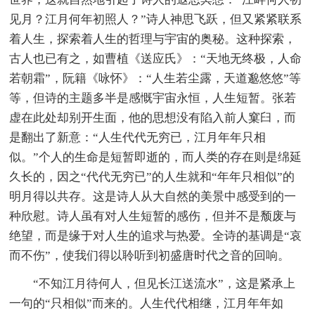
见月？江月何年初照人？”诗人神思飞跃，但又紧紧联系
着人生，探索着人生的哲理与宇宙的奥秘。这种探索，
古人也已有之，如曹植《送应氏》：“天地无终极，人命
若朝霜”，阮籍《咏怀》：“人生若尘露，天道邈悠悠”等
等，但诗的主题多半是感慨宇宙永恒，人生短暂。张若
虚在此处却别开生面，他的思想没有陷入前人窠臼，而
是翻出了新意：“人生代代无穷已，江月年年只相
似。”个人的生命是短暂即逝的，而人类的存在则是绵延
久长的，因之“代代无穷已”的人生就和“年年只相似”的
明月得以共存。这是诗人从大自然的美景中感受到的一
种欣慰。诗人虽有对人生短暂的感伤，但并不是颓废与
绝望，而是缘于对人生的追求与热爱。全诗的基调是“哀
而不伤”，使我们得以聆听到初盛唐时代之音的回响。
“不知江月待何人，但见长江送流水”，这是紧承上
一句的“只相似”而来的。人生代代相继，江月年年如