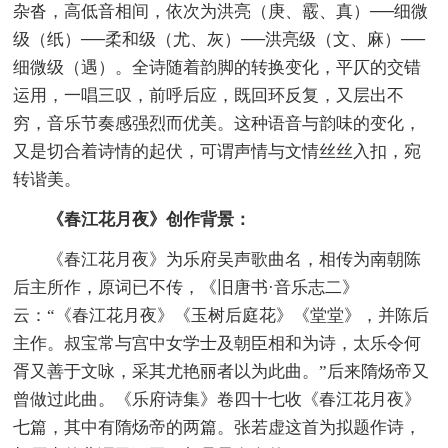
杂沓，高低音相间，依次为洪亮（庚、霰、真）──细微
级（纸）──柔和级（尤、灰）──洪亮级（文、麻）──
细微级（遇）。全诗随着韵脚的转换变化，平仄的交错
运用，一唱三叹，前呼后应，既回环反复，又层出不
穷，音乐节奏感强烈而优美。这种语音与韵味的变化，
又是切合着诗情的起伏，可谓声情与文情丝丝入扣，宛
转谐美。
《春江花月夜》创作背景：
《春江花月夜》为乐府吴声歌曲名，相传为南朝陈
后主所作，原词已不传，《旧唐书·音乐志二》
云：“《春江花月夜》《玉树后庭花》《堂堂》，并陈后
主作。叔宝常与宫中女学士及朝臣相和为诗，太乐令何
胥又善于文咏，采其尤艳丽者以为此曲。”后来隋炀帝又
曾做过此曲。《乐府诗集》卷四十七收《春江花月夜》
七篇，其中有隋炀帝的两篇。张若虚这首为拟题作诗，