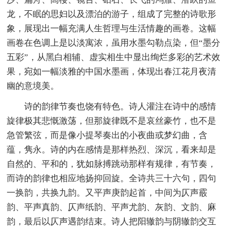
龙，不眠的思妇以及漂泊的游子，组成了完整的诗歌形
象，展现出一幅充满人生哲理与生活情趣的画卷。这幅
画卷在色调上是以淡寓浓，虽用水墨勾勒点染，但“墨分
五彩”，从黑白相辅、虚实相生中显出绚烂多彩的艺术效
果，宛如一幅淡雅的中国水墨画，体现出春江花月夜清
幽的意境美。
诗的韵律节奏也饶有特色。诗人灌注在诗中的感情
旋律极其悲慨激荡，但那旋律既不是哀丝豪竹，也不是
急管繁弦，而是像小提琴奏出的小夜曲或梦幻曲，含
蕴，隽永。诗的内在感情是那样热烈、深沉，看来却是
自然的、平和的，犹如脉搏跳动那样有规律，有节奏，
而诗的韵律也相应地扬抑回旋。全诗共三十六句，四句
一换韵，共换九韵。又平声庚韵起首，中间为仄声霰
韵、平声真韵、仄声纸韵、平声尤韵、灰韵、文韵、麻
韵，最后以仄声遇韵结束。诗人把阳辙韵与阴辙韵交互