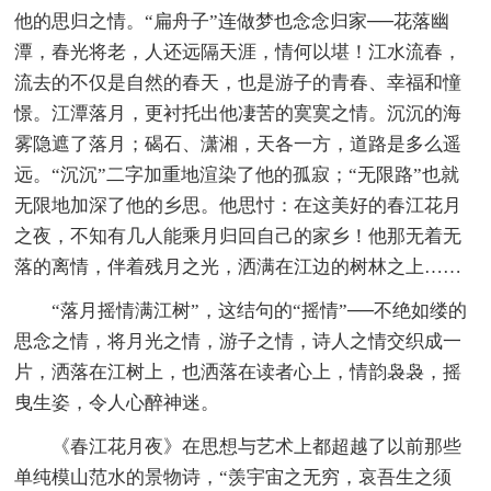
他的思归之情。“扁舟子”连做梦也念念归家──花落幽
潭，春光将老，人还远隔天涯，情何以堪！江水流春，
流去的不仅是自然的春天，也是游子的青春、幸福和憧
憬。江潭落月，更衬托出他凄苦的寞寞之情。沉沉的海
雾隐遮了落月；碣石、潇湘，天各一方，道路是多么遥
远。“沉沉”二字加重地渲染了他的孤寂；“无限路”也就
无限地加深了他的乡思。他思忖：在这美好的春江花月
之夜，不知有几人能乘月归回自己的家乡！他那无着无
落的离情，伴着残月之光，洒满在江边的树林之上……
“落月摇情满江树”，这结句的“摇情”──不绝如缕的
思念之情，将月光之情，游子之情，诗人之情交织成一
片，洒落在江树上，也洒落在读者心上，情韵袅袅，摇
曳生姿，令人心醉神迷。
《春江花月夜》在思想与艺术上都超越了以前那些
单纯模山范水的景物诗，“羡宇宙之无穷，哀吾生之须