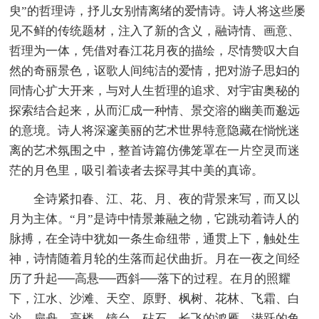
臾”的哲理诗，抒儿女别情离绪的爱情诗。诗人将这些屡
见不鲜的传统题材，注入了新的含义，融诗情、画意、
哲理为一体，凭借对春江花月夜的描绘，尽情赞叹大自
然的奇丽景色，讴歌人间纯洁的爱情，把对游子思妇的
同情心扩大开来，与对人生哲理的追求、对宇宙奥秘的
探索结合起来，从而汇成一种情、景交溶的幽美而邈远
的意境。诗人将深邃美丽的艺术世界特意隐藏在惝恍迷
离的艺术氛围之中，整首诗篇仿佛笼罩在一片空灵而迷
茫的月色里，吸引着读者去探寻其中美的真谛。
全诗紧扣春、江、花、月、夜的背景来写，而又以
月为主体。“月”是诗中情景兼融之物，它跳动着诗人的
脉搏，在全诗中犹如一条生命纽带，通贯上下，触处生
神，诗情随着月轮的生落而起伏曲折。月在一夜之间经
历了升起──高悬──西斜──落下的过程。在月的照耀
下，江水、沙滩、天空、原野、枫树、花林、飞霜、白
沙、扁舟、高楼、镜台、砧石、长飞的鸿雁、潜跃的鱼