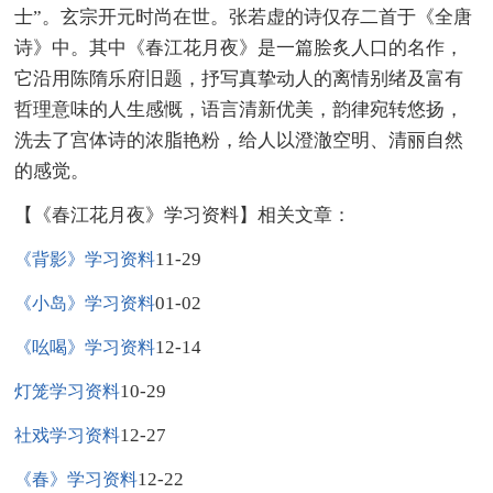
士”。玄宗开元时尚在世。张若虚的诗仅存二首于《全唐
诗》中。其中《春江花月夜》是一篇脍炙人口的名作，
它沿用陈隋乐府旧题，抒写真挚动人的离情别绪及富有
哲理意味的人生感慨，语言清新优美，韵律宛转悠扬，
洗去了宫体诗的浓脂艳粉，给人以澄澈空明、清丽自然
的感觉。
【《春江花月夜》学习资料】相关文章：
11-29
《背影》学习资料
01-02
《小岛》学习资料
12-14
《吆喝》学习资料
10-29
灯笼学习资料
12-27
社戏学习资料
12-22
《春》学习资料