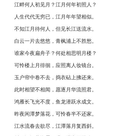
江畔何人初见月？江月何年初照人？
人生代代无穷已，江月年年望相似。
不知江月待何人，但见长江送流水。
白云一片去悠悠，青枫浦上不胜愁。
谁家今夜扁舟子？何处相思明月楼？
可怜楼上月徘徊，应照离人妆镜台。
玉户帘中卷不去，捣衣砧上拂还来。
此时相望不相闻，愿逐月华流照君。
鸿雁长飞光不度，鱼龙潜跃水成文。
昨夜闲潭梦落花，可怜春半不还家。
江水流春去欲尽，江潭落月复西斜。