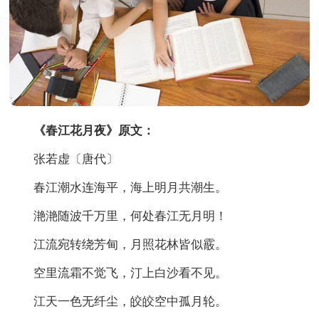
《春江花月夜》原文：
张若虚〔唐代〕
春江潮水连海平，海上明月共潮生。
滟滟随波千万里，何处春江无月明！
江流宛转绕芳甸，月照花林皆似霰。
空里流霜不觉飞，汀上白沙看不见。
江天一色无纤尘，皎皎空中孤月轮。