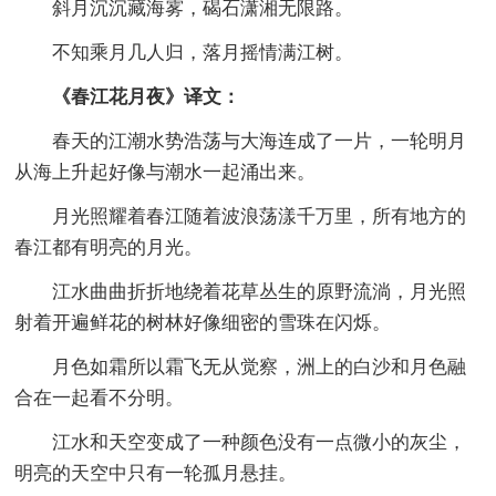
斜月沉沉藏海雾，碣石潇湘无限路。
不知乘月几人归，落月摇情满江树。
《春江花月夜》译文：
春天的江潮水势浩荡与大海连成了一片，一轮明月
从海上升起好像与潮水一起涌出来。
月光照耀着春江随着波浪荡漾千万里，所有地方的
春江都有明亮的月光。
江水曲曲折折地绕着花草丛生的原野流淌，月光照
射着开遍鲜花的树林好像细密的雪珠在闪烁。
月色如霜所以霜飞无从觉察，洲上的白沙和月色融
合在一起看不分明。
江水和天空变成了一种颜色没有一点微小的灰尘，
明亮的天空中只有一轮孤月悬挂。