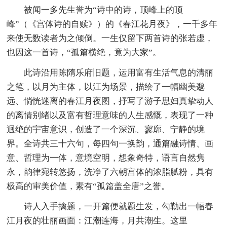
被闻一多先生誉为“诗中的诗，顶峰上的顶
峰”（《宫体诗的自赎》）的《春江花月夜》，一千多年
来使无数读者为之倾倒。一生仅留下两首诗的张若虚，
也因这一首诗，“孤篇横绝，竟为大家”。
此诗沿用陈隋乐府旧题，运用富有生活气息的清丽
之笔，以月为主体，以江为场景，描绘了一幅幽美邈
远、惝恍迷离的春江月夜图，抒写了游子思妇真挚动人
的离情别绪以及富有哲理意味的人生感慨，表现了一种
迥绝的宇宙意识，创造了一个深沉、寥廓、宁静的境
界。全诗共三十六句，每四句一换韵，通篇融诗情、画
意、哲理为一体，意境空明，想象奇特，语言自然隽
永，韵律宛转悠扬，洗净了六朝宫体的浓脂腻粉，具有
极高的审美价值，素有“孤篇盖全唐”之誉。
诗人入手擒题，一开篇便就题生发，勾勒出一幅春
江月夜的壮丽画面：江潮连海，月共潮生。这里