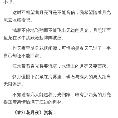
不掉。
这时互相望着月亮可是不能音信，我希望随着月光
流去照耀着您。
鸿雁不停地飞翔而不能飞出无边的月光，月照江面
鱼龙在水中跳跃激起阵阵波纹。
昨天夜里梦见花落闲潭，可惜的是春天已过了一半
自己却还不能回家。
江水带着春光将要流尽，水潭上的月亮又要西落。
斜月慢慢下沉藏在海雾里，碣石与潇湘的离人距离
无限遥远。
不知道有几人能趁着月光回家，唯有那西落的月亮
摇荡着离情洒满了江边的树林。
《春江花月夜》赏析：