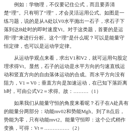
例如：学物理，不仅要记住公式，而且要弄清
楚“理”。只有明了“理”，才会灵活运用公式。如图是一
练习题，说的是从A处以V0水平抛出一石子，求石子下
落到达B处时的即时速度Vt。对于这类题，首要的是运
用“理”来进行分析。这个“理”是什么呢？可以是能量守
恒定律，也可以是运动学定律。
从运动学观点来看，求出V1和V2，就可运用勾股定
理求得Vt。显然，石子的运动是水平方向的匀速直线运
动和竖直方向的自由落体运动的合成。而水平方向没有
阻力，V1＝V0；垂直方向是加速运动，在已知下落距离
h时，可由公式V2＝求得。故：………（1）
如果我们从能量守恒的角度来看呢？石子在A处具有
的能量分两部分：动能mv02和势能Mgh。到了B点后，
势能为零，只有动能mvt2。能量守恒即：这个公式稍作
变换，可得：Vt＝……………（2）