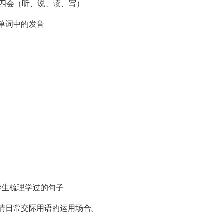
到达四会（听、说、读、写）
单词中的发音
生梳理学过的句子
清日常交际用语的运用场合。