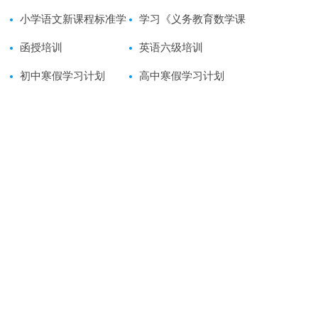
小学语文新课程标准学
准》学习心得体会范文
学习《义务教育数学课
习心得体会范文
函授培训
程标准》心得体会范文
英语六级培训
初中寒假学习计划
高中寒假学习计划