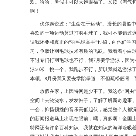
欢。哈哈，暑假里可以大饱眼福了。又读《淘气
啊！
伏尔泰说过：“生命在于运动”。漫长的暑假中
喜欢的一项运动莫过打羽毛球了，我可不能错过这
话我还要和真正的“羽毛球高手”过招，向他们学
习，争取让羽毛球技术有质的飞跃。我看着小白
不过专门打羽毛球也不行，我7月要学游泳，因为中
泳50米，挑一个。我跑步不行，所以我就选游泳了
本领。8月份我又要去学跆拳道，不但疏松筋骨，
放假在家，上因特网是少不了。我这条“网虫”
空间上去浇浇水，发发帖子，了解了解新奇趣事
一会，抑扬顿挫的音乐高低起伏，感觉整个人都沉
的新闻报道马上出现在眼前，嘿，真多啊！全国
特网还有许多百科知识，我就在知识的海洋吮吸