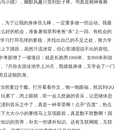
包马小跳》，幽默风趣只笑到肚子疼。书真是精神食粮
，为了让我的身体倍儿棒，一定要多做一些运动。我最
么好的机会，准备暑假里和爸爸“杀”上一回。有机会的
习学习打羽毛球的要领，并找出自己的不足之处，努力学
球上下跳跃，虽然汗流浃背，但心里涌现说不出的喜悦。
考新增了一项项目：就是长跑男1000米、女800米和游
。7月份去游泳池学上20天，既锻炼身体，又学会了一门
而且还能防身。
当然要过个瘾。打开看看作文，饱一饱眼福，然后到QQ
。玩累了，闭上眼睛，听一会儿悠扬的音乐，让思绪休息
浸到音乐之中了，真是一种享受啊！点开“百度”，热点
上下大大小小的事情马上呈现眼前，真是数不胜数啊！因
着知识的营养，补充一些课外知识。还有互联网呢，互联