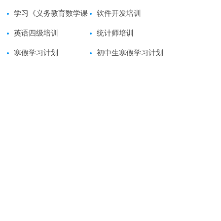
习心得体会范文
学习《义务教育数学课
软件开发培训
程标准》心得体会范文
英语四级培训
统计师培训
寒假学习计划
初中生寒假学习计划