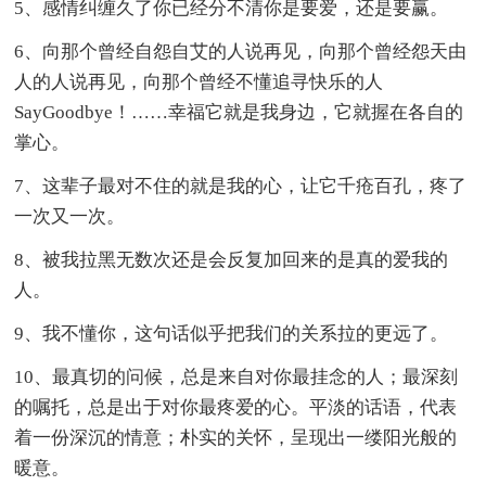
5、感情纠缠久了你已经分不清你是要爱，还是要赢。
6、向那个曾经自怨自艾的人说再见，向那个曾经怨天由
人的人说再见，向那个曾经不懂追寻快乐的人
SayGoodbye！……幸福它就是我身边，它就握在各自的
掌心。
7、这辈子最对不住的就是我的心，让它千疮百孔，疼了
一次又一次。
8、被我拉黑无数次还是会反复加回来的是真的爱我的
人。
9、我不懂你，这句话似乎把我们的关系拉的更远了。
10、最真切的问候，总是来自对你最挂念的人；最深刻
的嘱托，总是出于对你最疼爱的心。平淡的话语，代表
着一份深沉的情意；朴实的关怀，呈现出一缕阳光般的
暖意。