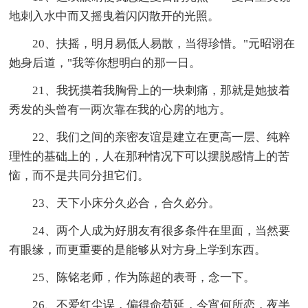
地刺入水中而又摇曳着闪闪散开的光照。
20、扶摇，明月易低人易散，当得珍惜。"元昭诩在
她身后道，"我等你想明白的那一日。
21、我抚摸着我胸骨上的一块刺痛，那就是她披着
秀发的头曾有一两次靠在我的心房的地方。
22、我们之间的亲密友谊是建立在更高一层、纯粹
理性的基础上的，人在那种情况下可以摆脱感情上的苦
恼，而不是共同分担它们。
23、天下小床分久必合，合久必分。
24、两个人成为好朋友有很多条件在里面，当然要
有眼缘，而更重要的是能够从对方身上学到东西。
25、陈铭老师，作为陈超的表哥，念一下。
26、不爱红尘误，偏得命苟延，今宵何所恋，夜半