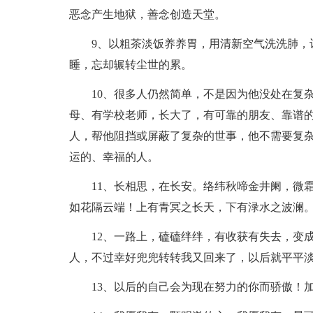
恶念产生地狱，善念创造天堂。
9、以粗茶淡饭养养胃，用清新空气洗洗肺，让
睡，忘却辗转尘世的累。
10、很多人仍然简单，不是因为他没处在复杂
母、有学校老师，长大了，有可靠的朋友、靠谱
人，帮他阻挡或屏蔽了复杂的世事，他不需要复
运的、幸福的人。
11、长相思，在长安。络纬秋啼金井阑，微霜
如花隔云端！上有青冥之长天，下有渌水之波澜
12、一路上，磕磕绊绊，有收获有失去，变成
人，不过幸好兜兜转转我又回来了，以后就平平
13、以后的自己会为现在努力的你而骄傲！加