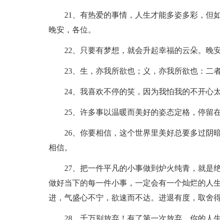
21、有热爱的事情，人生才能多姿多彩，但如
晚安，各位。
22、只要有梦想，就会升起幸福的云朵。晚
23、生，亦我所欲也；义，亦我所欲也：二者
24、我喜欢不停的笑，因为我怕我的不开心太
25、许多事以温暖而美好的姿态定格，停留在
26、你要相信，这个世界里美好总要多过阴暗
相信。
27、把一件平凡的小事做到炉火纯青，就是绝
做好当下的每一件小事，一定会有一个灿烂的人
进，气盛心不宁，欲速而不达。进退有度，取舍
28、千万别放弃！有了第一次放弃，你的人生