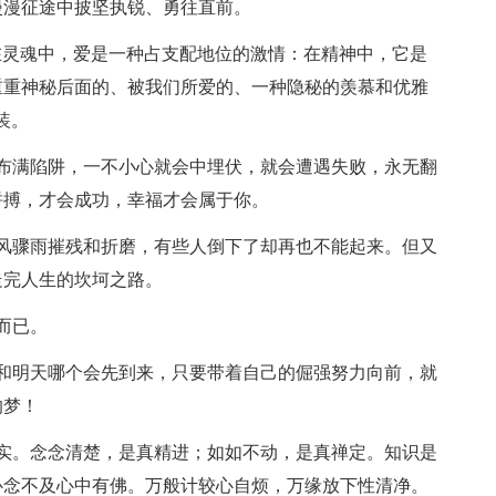
漫漫征途中披坚执锐、勇往直前。
灵魂中，爱是一种占支配地位的激情：在精神中，它是
重重神秘后面的、被我们所爱的、一种隐秘的羡慕和优雅
装。
满陷阱，一不小心就会中埋伏，就会遭遇失败，永无翻
拼搏，才会成功，幸福才会属于你。
骤雨摧残和折磨，有些人倒下了却再也不能起来。但又
走完人生的坎坷之路。
而已。
明天哪个会先到来，只要带着自己的倔强努力向前，就
的梦！
。念念清楚，是真精进；如如不动，是真禅定。知识是
心念不及心中有佛。万般计较心自烦，万缘放下性清净。