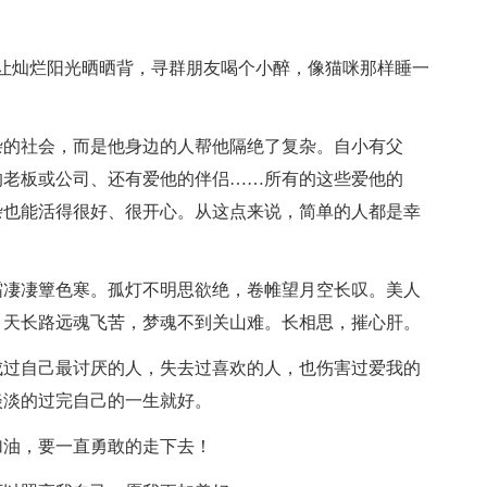
灿烂阳光晒晒背，寻群朋友喝个小醉，像猫咪那样睡一
的社会，而是他身边的人帮他隔绝了复杂。自小有父
的老板或公司、还有爱他的伴侣……所有的这些爱他的
杂也能活得很好、很开心。从这点来说，简单的人都是幸
凄凄簟色寒。孤灯不明思欲绝，卷帷望月空长叹。美人
。天长路远魂飞苦，梦魂不到关山难。长相思，摧心肝。
过自己最讨厌的人，失去过喜欢的人，也伤害过爱我的
淡淡的过完自己的一生就好。
油，要一直勇敢的走下去！