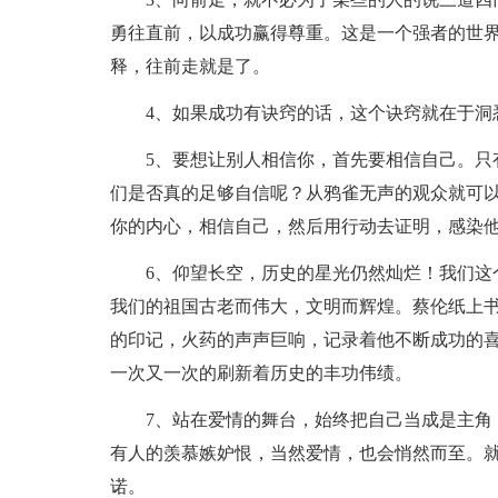
勇往直前，以成功赢得尊重。这是一个强者的世
释，往前走就是了。
4、如果成功有诀窍的话，这个诀窍就在于洞悉
5、要想让别人相信你，首先要相信自己。只有
们是否真的足够自信呢？从鸦雀无声的观众就可
你的内心，相信自己，然后用行动去证明，感染
6、仰望长空，历史的星光仍然灿烂！我们这个
我们的祖国古老而伟大，文明而辉煌。蔡伦纸上
的印记，火药的声声巨响，记录着他不断成功的
一次又一次的刷新着历史的丰功伟绩。
7、站在爱情的舞台，始终把自己当成是主角，
有人的羡慕嫉妒恨，当然爱情，也会悄然而至。
诺。