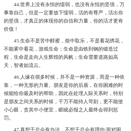
44.世界上没有永恒的懦弱，也没有永恒的坚强，万
事靠自己，但是一定要放下懦弱，活的有尊严，活出你
的坚强，才真正的体现你的自信和力量，你的活才更有
价值！
45.生命不是苦中醇蜜，烦中取乐，不是看花绣花，
不能雾中看花，游戏生命；生命是由铁到钢的锻造过
程，生命是走向人生辉煌的风帆；生命需要道路如高
天，智者如流云。
46.人缘在很多时候，并不是一种资源，而是一种依
靠，一种无形的力量。朋友是你的后盾，在你困难的时
候能给你最及时的帮助，因此在处理人际关系时，特别
是朋友之间关系的时候，千万不能待人苛刻，更不能使
小心眼，贪其中小便宜，睚眦必报之人最终会得到惩
罚。
47.真想干总会有办法，不想干总会有理由;面对困