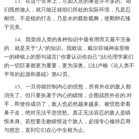
13、在这个世界上，尽如人意的事是并不多的。咱
们既然做人，就只能迁就咱们所处的实际环境，凡是忍
耐些。不是槌的打击，乃是水的载歌载舞，使鹅卵石臻
于完美。
14、我觉得人类的各种知识中最有用而又最不完备
的．就是关于"人"的知识。我敢说，戴尔菲城神庙里唯
一的碑铭上的那句箴言["你要认识你自己"]比伦理学家们
的一切巨著都更为重要，更为深奥。[法]卢梭《论人类不
平等的起源和基础》第62页。
15、一旦你能控制内心的愤怒，所有外在的敌人都
消失了。但只要执著于内心的瞋恨，企图战胜外在的.对
手，即使你成功了，敌人也必然越来越多。被愤怒牵着
鼻子走，绝对无法平息愤怒。真正无法容忍的敌人是瞋
恨本身。若想要击败瞋恨这个敌人，必须专心修持忍辱
与慈悲，直到它们在心中生根为止。