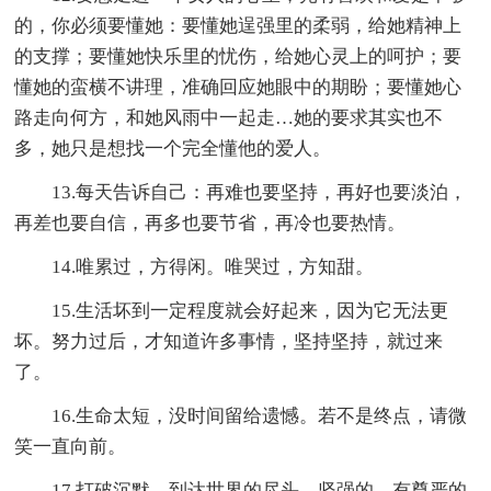
的，你必须要懂她：要懂她逞强里的柔弱，给她精神上
的支撑；要懂她快乐里的忧伤，给她心灵上的呵护；要
懂她的蛮横不讲理，准确回应她眼中的期盼；要懂她心
路走向何方，和她风雨中一起走…她的要求其实也不
多，她只是想找一个完全懂他的爱人。
13.每天告诉自己：再难也要坚持，再好也要淡泊，
再差也要自信，再多也要节省，再冷也要热情。
14.唯累过，方得闲。唯哭过，方知甜。
15.生活坏到一定程度就会好起来，因为它无法更
坏。努力过后，才知道许多事情，坚持坚持，就过来
了。
16.生命太短，没时间留给遗憾。若不是终点，请微
笑一直向前。
17.打破沉默，到达世界的尽头，坚强的，有尊严的