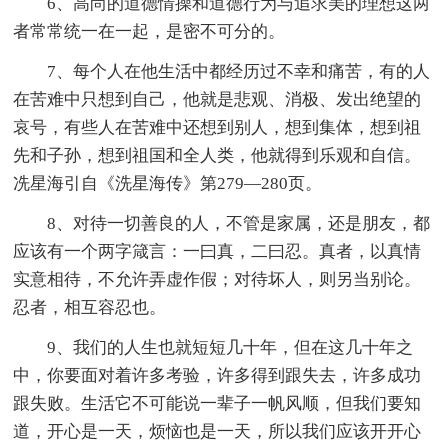
6、高尚的道德情操和道德行为与追求美的理想这两
者常常统一在一起，是密不可分的。
7、每个人在他生活中都经历过不幸和痛苦，有的人
在苦难中只想到自己，他就是悲观、消极、发出绝望的
哀号，有些人在苦难中还想到别人，想到集体，想到祖
先和子孙，想到祖国和全人类，他就得到乐观和自信。
冼星海引自《洗星海传》第279—280页。
8、对待一切善良的人，不管是家属，还是朋友，都
应该有一个两字箴言：一曰真，二曰忍。真者，以真情
实意相待，不允许弄虚作假；对待坏人，则另当别论。
忍者，相互容忍也。
9、我们的人生也就短短几十年，但在这几十年之
中，你要面对着许多考验，许多得到跟失去，许多成功
跟失败。生活它不可能说一辈子一帆风顺，但我们要知
道，开心是一天，烦恼也是一天，所以我们应该开开心