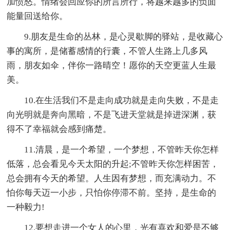
加愤怒。情绪会回应你的所言所行，将越来越多的负面
能量回送给你。
9.朋友是生命的丛林，是心灵歇脚的驿站，是收藏心
事的寓所，是储蓄感情的行囊，不管人生路上几多风
雨，朋友如伞，伴你一路晴空！愿你的天空更蓝人生最
美。
10.在生活我们不是走向成功就是走向失败，不是走
向光明就是奔向黑暗，不是飞进天堂就是掉进深渊，获
得不了幸福就会感到痛楚。
11.清晨，是一个希望，一个梦想，不管昨天你怎样
低落，总会看见今天太阳的升起;不管昨天你怎样困苦，
总会拥有今天的希望。人生因有梦想，而充满动力。不
怕你每天迈一小步，只怕你停滞不前。坚持，是生命的
一种毅力!
12.要想走进一个女人的心里，光有喜欢和爱是不够