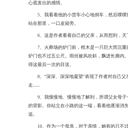
心底发出的感情。
5、我看着他的小货车小心地倒车，然后噗噗驶
站在那里，一口皮箱旁。
6、这是作者看着自己的父亲，从而想到，天下
7、火葬场的炉门前，棺木是一只巨大而沉重的
炉门也不过五公尺。雨丝被风吹斜，飘进长廊内
得这最后一次的目送。
8、“深深、深深地凝望”表现了作者对自己父亲
走......
9、我慢慢地、慢慢地了解到，所谓父女母子一
的背影。你站立在小路的这一端，看着他逐渐消
追。
10、作为一个母亲，对于亲情，她有的只不过