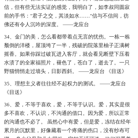
信，但有些无法实证的感觉，我明白了，如李叔同圆寂
前的手书："君子之交，其淡如水……"信与不信间，彷
佛还有令人沉吟的深度。 ——龙应台
34、金门的美，怎么看都带着点无言的忧伤。一栋一栋
颓倒的洋楼，屋顶垮了一半，残破的院落里柚子正满树
摇香。如果你踩过破瓦进入客厅，就会看见断壁下压着
水渍了的全家福照片，褪色了，苍白了，逝去了。一只
野猫悄悄走过墙头，日影西斜。 ——龙应台 《目送》
35、理想主义者往往经不起权力的测试。 ——龙应台
《目送》
36、爱，不等于喜欢，爱，不等于认识。爱，其实是很
多不喜欢，不认识，不沟通的借口。因为爱，所以正常
的沟通也不必了。 虽然心中有爱，但是爱，冻结在经年
累月的沉默里，好像藏着一个疼痛的伤口，没有纱布可