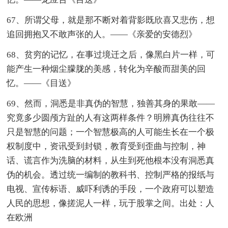
67、所谓父母，就是那不断对着背影既欣喜又悲伤，想
追回拥抱又不敢声张的人。——《亲爱的安德烈》
68、贫穷的记忆，在事过境迁之后，像黑白片一样，可
能产生一种烟尘朦胧的美感，转化为辛酸而甜美的回
忆。——《目送》
69、然而，洞悉是非真伪的智慧，独善其身的果敢——
究竟多少圆颅方趾的人有这两样条件？明辨真伪往往不
只是智慧的问题；一个智慧极高的人可能生长在一个极
权制度中，资讯受到封锁，教育受到歪曲与控制，神
话、谎言作为洗脑的材料，从生到死他根本没有洞悉真
伪的机会。透过统一编制的教科书、控制严格的报纸与
电视、宣传标语、威吓利诱的手段，一个政府可以塑造
人民的思想，像搓泥人一样，玩于股掌之间。出处：人
在欧洲