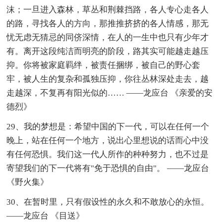
沫；一旦进入森林，草丛和荆棘挡路，各人专心走各人
的路，寻找各人的方向，那推推挤挤的各人情感，那无
忧无虑无猜忌的同侪深情，在人的一生中也只有少年才
有。离开这段纯洁而明亮的阶段，路其实可能越走越压
抑。你将被家庭羁绊，被责任捆绑，被自己的野心套
牢，被人生的复杂和孤独压抑，你往丛林深处走去，越
走越深，不复再有阳光似的…… ——龙应台 《亲爱的安
德烈》
29、我的梦想是：希望中国的下一代，可以在任何一个
晚上，站在任何一个地方，说出心里想说的话而心中没
有任何恐惧。我们这一代人所作的种种努力，也不过是
寄望我们的下一代将有"免于恐惧的自由"。 ——龙应台
《野火集》
30、在暂时里，只有假设性的永久和不敢放心的永恒。
——龙应台 《目送》