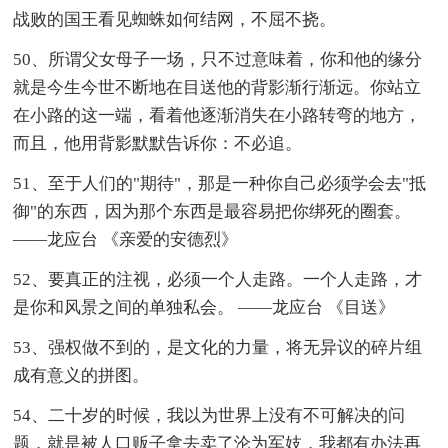
战败的国王看见蜘蛛如何结网，不屈不挠。
50、所谓父女母子一场，只不过意味着，你和他的缘分
就是今生今世不断地在目送他的背影渐行渐远。你站立
在小路的这一端，看着他逐渐消失在小路转弯的地方，
而且，他用背影默默告诉你：不必追。
51、至于人们的"期待"，那是一种你自己必须学会去"抵
御"的东西，因为那个东西是最容易把你绑死的圈套。
——龙应台 《亲爱的安德烈》
52、要真正的注视，必须一个人走路。一个人走路，才
是你和风景之间的单独私会。 ——龙应台 《目送》
53、强权做不到的，是文化的力量，将无异议的碎片组
成有意义的拼图。
54、二十岁的时候，我以为世界上没有不可解决的问
题，就是被人口贩子拿去卖了沦为军妓，我都有办法再