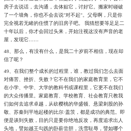
房子去说话，去沟通，去体贴它，讨好它。搬家时碰破
了一个墙角，你也不会去说"对不起"。父母啊，只是你
完全视若无睹的住惯了的旧房子吧。 我猜想要等足足二
十年以后，你才会回过头来，开始注视这没有声音的老
屋，发现它……
48、那么，有没有什么，是我二十岁前不相信，现在却
信了呢？
49、在我们整个成长的过程里，谁，教过我们怎么去面
对痛苦、挫折、失败？它不在我们的家庭教育里，它不
在小学、中学、大学的教科书或课程里，它更不在我们
的大众传播里。家庭教育、学校教育、社会教育只教我
们如何去追求卓越，从砍樱桃的华盛顿、悬梁刺股的孙
敬、苏秦到平地起楼的比尔·盖茨，都是成功的典范。即
便是谈到失败，目的只是要你绝地反攻，再度追求出人
头地，譬如越王勾践的卧薪尝胆，洗雪耻辱，譬如哪个