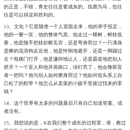
的正是，不错，青史往往是要成灰的。指鹿为马，也往
往是可以得逞和胜利的。
13、文化？它是随便一个人迎面走来，他的举手投足，
他的一颦一笑，他的整体气质。他走过一棵树，树枝低
垂，他是随手把枝折断丢弃，还是弯身而过？一只满身
是癣的流浪狗走近他，他是怜悯地避开，还是一脚踢过
去？电梯门打开，他是谦抑地让人，还是霸道地把别人
挤开？一个盲人和他并肩路口，绿灯亮了，他会搀那盲
者一把吗？他与别人如何擦身而过？他如何低头系上自
己松了的鞋带？他怎么从卖菜的小贩手里接过找来的零
钱？
14、这个世界有太多的问题最后只有自己知道答案。或
者没有。
15、我想说的是，K在我们整个成长的过程里，谁，教过