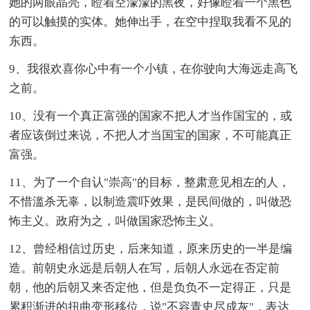
她的两眼晶亮，瞪着空濛濛的黑夜，好像瞪着一个黑色
的可以触摸的实体。她伸出手，在空中捏取我看不见的
东西。
9、我很欢喜你心中有一个小镇，在你驶向大海远走高飞
之前。
10、没有一个真正富强的国家不把人才当作国宝的，或
者应该倒过来说，不把人才当国宝的国家，不可能真正
富强。
11、为了一个自认"崇高"的目标，整肃意见相左的人，
不惜滥杀无辜，以制造震吓效果，是民间做的，叫做恐
怖主义。政府为之，叫做国家恐怖主义。
12、曾经相信过历史，后来知道，原来历史的一半是编
造。前朝史永远是后朝人在写，后朝人永远在否定前
朝，他的后朝又来否定他，但是负负不一定得正，只是
累积渐进的扭曲变形移位，说"不容青史尽成灰"，表达