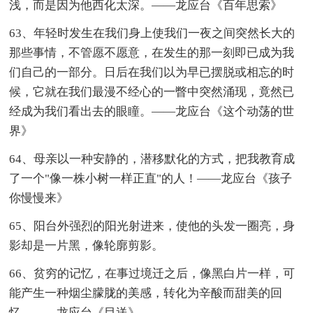
浅，而是因为他西化太深。——龙应台《百年思索》
63、年轻时发生在我们身上使我们一夜之间突然长大的
那些事情，不管愿不愿意，在发生的那一刻即已成为我
们自己的一部分。日后在我们以为早已摆脱或相忘的时
候，它就在我们最漫不经心的一瞥中突然涌现，竟然已
经成为我们看出去的眼瞳。——龙应台《这个动荡的世
界》
64、母亲以一种安静的，潜移默化的方式，把我教育成
了一个"像一株小树一样正直"的人！——龙应台《孩子
你慢慢来》
65、阳台外强烈的阳光射进来，使他的头发一圈亮，身
影却是一片黑，像轮廓剪影。
66、贫穷的记忆，在事过境迁之后，像黑白片一样，可
能产生一种烟尘朦胧的美感，转化为辛酸而甜美的回
忆。——龙应台《目送》