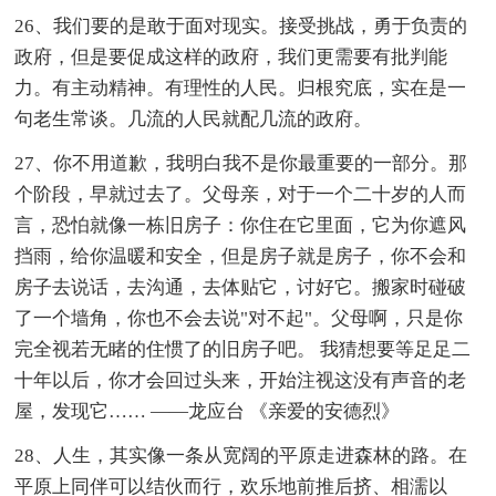
26、我们要的是敢于面对现实。接受挑战，勇于负责的
政府，但是要促成这样的政府，我们更需要有批判能
力。有主动精神。有理性的人民。归根究底，实在是一
句老生常谈。几流的人民就配几流的政府。
27、你不用道歉，我明白我不是你最重要的一部分。那
个阶段，早就过去了。父母亲，对于一个二十岁的人而
言，恐怕就像一栋旧房子：你住在它里面，它为你遮风
挡雨，给你温暖和安全，但是房子就是房子，你不会和
房子去说话，去沟通，去体贴它，讨好它。搬家时碰破
了一个墙角，你也不会去说"对不起"。父母啊，只是你
完全视若无睹的住惯了的旧房子吧。 我猜想要等足足二
十年以后，你才会回过头来，开始注视这没有声音的老
屋，发现它…… ——龙应台 《亲爱的安德烈》
28、人生，其实像一条从宽阔的平原走进森林的路。在
平原上同伴可以结伙而行，欢乐地前推后挤、相濡以