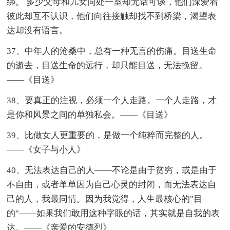
绑。 多少父母和儿女同处一室却无话可谈，他们深爱着
彼此却互不认识，他们向往接触却找不到桥梁，渴望表
达却没有语言。
37、中年人的沧桑中，总有一种无言的伤痛。目送生命
的逝去，目送生命的远行，却只能目送，无法挽留。
——《目送》
38、要真正的注视，必须一个人走路。一个人走路，才
是你和风景之间的单独私会。——《目送》
39、比做女人更重要的，是做一个纯粹而完整的人。
——《女子与小人》
40、无法表达自己的人——不论是由于贫穷，或是由于
不自由，或者单单因为自己心灵的封闭，而无法表达自
己的人，我最同情。因为我觉得，人生最核心的"目
的"——如果我们敢用这种字眼的话，其实就是自我的表
达。——《亲爱的安德烈》