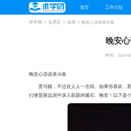
首页
工作计划
求学网
>
实用文
>
语录
>
晚安心语语录26条
晚安心
时间：2026-01-
晚安心语语录26条
贵与贱，不过在人人一念间。如果你喜欢，那
们便是路边泥中滚入肮脏的顽石。晚安！以下是小