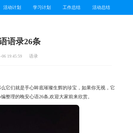
活动计划
学习计划
工作总结
活动总结
语语录26条
语录
06 19:45:59
么它们就是手心眸底璀璨生辉的珍宝，如果你无视，它
编整理的晚安心语26条,欢迎大家前来欣赏。