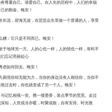
心疼尊重自己。请爱自己。在人生的历程中，人们的幸福
自己的勤奋。晚安！
水长流，碧海无波，在芸芸众生里做一个普通的人，享受
么糟：它只是不同而已。晚安！
射于地球另一方。人的心也一样，人的情也一样，有时不
我们忘记亮丽起心
考虑如何回去。晚安！
入困境你却无能为力，当你的身边没有人相信你，当你不
情熬过去时，你也就变成了另一个人。晚安！
，与记忆相视一笑。携一缕墨香，装点季节的荒芜。走过
我深知，人世或冷亦暖，时聚或散，自有安排。时光敦