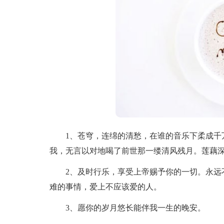
1、苍穹，连绵的清愁，在谁的音乐下柔成千万
我，无言以对地喝了前世那一缕清风残月。莲藕
2、及时行乐，享受上帝赐予你的一切。永远不
难的事情，爱上不应该爱的人。
3、愿你的岁月悠长能伴我一生的晚安。