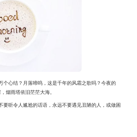
个心结？月落啼呜，这是千年的风霜之歌吗？今夜的
深，烟雨塔依旧茫茫大海。
要听令人尴尬的话语，永远不要遇见丑陋的人，或做困