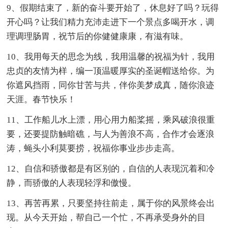
9、假期结束了，新的奋斗要开始了，休息好了吗？玩得
开心吗？让我们精力充沛走进下一个景点多喝开水，调
理调理肠胃，祝节后的你健健康康，有滋有味。
10、我用每天的思念为线，我用温馨的祝福为针，我用
忠贞的友情为样，编一顶温暖厚实的圣诞帽送给你。为
你遮风挡雨，同你甘苦与共，伴你美梦成真，随你浪迹
天涯。春节快乐！
11、工作船儿水上漂，用心用力船桨摇，乘风破浪很重
要，还要提防触暗礁，与人为善浪不高，合作才会逐浪
涛，蝇头小利莫要捞，祝福你事业步步走高。
12、自信和骄傲都是有区别的，自信的人表现沉着和冷
静，而骄傲的人表现轻浮和傲慢。
13、再苦再累，只要坚持往前走，属于你的风景终会出
现。从今天开始，帮自己一个忙，不再承受身外的目