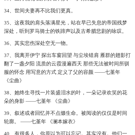
34、世间夫妻再不比我们更真。
35、这夜我的肩头落满星光，站在早已失息的帝国残梦
深处，听到罗马骑士的铁蹄声以及古希腊悲剧的咏叹。
36、其实悲伤深处空无一物。
37、我离开伊宁 探出车窗回望 与尘埃错肩 雁群的翅影打
翻了一盏夕阳 流质的云霞漫遍西天 那些无法被时间所驯
服的怀念 用写意的方式 定义了父的容颜 ——七堇年
《尘曲》
38、她终生寻找一片装盛泪水的叶，一朵记录欢笑的花
朵的身影 ——七堇年 《尘曲》
39、叙述或者回忆并不点缀生命。被阅读的仅仅是时间
轮廓。 ——七堇年 《澜本嫁衣》
40、有很多人，你原以为可以忘记。其实没有。他们一