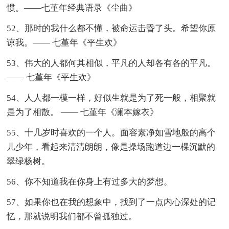
惯。——七堇年经典语录《尘曲》
52、那时的我什么都不懂，被命运击昏了头。希望你原
谅我。—— 七堇年《平生欢》
53、伟大的人都何其相似，平凡的人却各有各的平凡。
—— 七堇年《平生欢》
54、人人都一模一样，好似生就是为了死一般，相聚就
是为了相散。 —— 七堇年《澜本嫁衣》
55、十几岁时喜欢的一个人。面容素净如雪地般的高个
儿少年，看起来清清朗朗，像是操场跑道边一棵沉默的
翠绿杨树。
56、你不知道我在你身上有过多大的梦想。
57、如果你也在我的想象中，找到了一点内心深处的记
忆，那就说明我们都不曾孤独过。