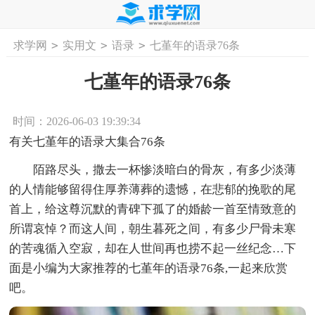
>
>
>
求学网
实用文
语录
七堇年的语录76条
首页
工作计划
活动计划
学习计划
工
七堇年的语录76条
时间：2026-06-03 19:39:34
有关七堇年的语录大集合76条
陌路尽头，撒去一杯惨淡暗白的骨灰，有多少淡薄
的人情能够留得住厚养薄葬的遗憾，在悲郁的挽歌的尾
首上，给这尊沉默的青碑下孤了的婚龄一首至情致意的
所谓哀悼？而这人间，朝生暮死之间，有多少尸骨未寒
的苦魂循入空寂，却在人世间再也捞不起一丝纪念…下
面是小编为大家推荐的七堇年的语录76条,一起来欣赏
吧。