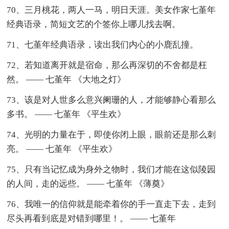
70、三月桃花，两人一马，明日天涯。美女作家七堇年
经典语录，简短文艺的个签你上哪儿找去啊。
71、七堇年经典语录，读出我们内心的小鹿乱撞。
72、若知道离开就是宿命，那么再深切的不舍都是枉
然。 —— 七堇年 《大地之灯》
73、该是对人世多么意兴阑珊的人，才能够静心看那么
多书。 —— 七堇年 《平生欢》
74、光明的力量在于，即使你闭上眼，眼前还是那么刺
亮。 —— 七堇年 《平生欢》
75、只有当记忆成为身外之物时，我们才能在这似陵园
的人间，走的远些。 —— 七堇年 《薄奠》
76、我唯一的信仰就是能牵着你的手一直走下去，走到
尽头再看到底是对错到哪里！。 —— 七堇年