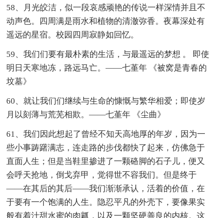
58、月光皎洁，似一段哀感顽艳的传说一样深情并且不
动声色。四周满是雨水和植物的清澈弥香。夜幕深处有
遥远的星宿。校园四周寂静如回忆。
59、我们们要有最朴素的生活，与最遥远的梦想 。 即使
明日天寒地冻，路远马亡。——七堇年 《被窝是青春的
坟墓》
60、就让我们们继续与生命的慷慨与繁华相爱；即使岁
月以刻薄与荒芜相欺。——七堇年 《尘曲》
61、我们因此想起了曾经不知天高地厚的年岁，因为一
些小事踌躇满志，连走路的步伐都快了起来，仿佛急于
直面人生；但是当鞋里掺进了一颗硌脚的石子儿，便又
会呼天抢地，倒戈弃甲，觉得世不容我们。但是终于
——在其后的其后——我们渐渐承认，活着的价值，在
于要有一个饱满的人生。隐忍平凡的外壳下，要像果实
般有着汁甜水蜜的肉瓤，以及一颗坚硬善良的内核。这