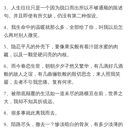
3、人生往往只是一个因为脱口而出所以不够通顺的陈述
句。并且即使有所欠缺，仍没有第二种假设。
4、我生命中的温暖就那么多，全部给了你，叫我以后怎
么再对别人微笑。
5、隐忍平凡的外壳下，要像果实般有着汁甜水蜜的肉
瓤，以及一颗坚硬闪亮的内核。
6、而今眷恋生世，朝朝夕夕孑然又繁华，有几滴好几酒
般的故人之谊，有几曲骊歌般的殷切思念，来人照我笑
靥，去者不引我悲痛。复有何求。
7、被彻底颠覆的生活如一道未尽的路横亘在前，世界之
大，我却不知其折或远。
8、很多事就此离我而去。
9、陌路尽头，撒去一？惨淡暗白的骨灰，有多少淡薄的