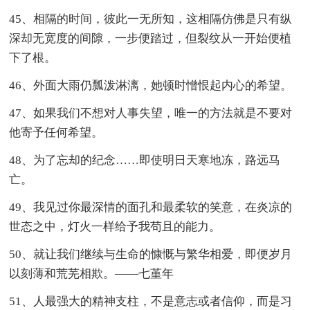
45、相隔的时间，彼此一无所知，这相隔仿佛是只有纵
深却无宽度的间隙，一步便踏过，但裂纹从一开始便植
下了根。
46、外面大雨仍瓢泼淋漓，她顿时憎恨起内心的希望。
47、如果我们不想对人事失望，唯一的方法就是不要对
他寄予任何希望。
48、为了忘却的纪念……即使明日天寒地冻，路远马
亡。
49、我见过你最深情的面孔和最柔软的笑意，在炎凉的
世态之中，灯火一样给予我苟且的能力。
50、就让我们继续与生命的慷慨与繁华相爱，即便岁月
以刻薄和荒芜相欺。——七堇年
51、人最强大的精神支柱，不是意志或者信仰，而是习