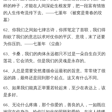
样的种子，才能在人间深处生根发芽，把一段富有情致
的人生传奇流传下去。——七堇年 《被窝是青春的坟
墓》
62、你我们之间如七律古诗，你挥笔定了首联，我们得
削砍了我们的意志以求对仗你的平仄、意境，末了还要
为你压韵。——七堇年 《尘曲》
63、卡桑，我们的肉体永远都只不过是一朵自生自灭的
莲花，它会消失。但是我们的灵魂是永存的。
64、人总是需要安然遵循命运最初的旨意。常常绕了很
远的路，最终还是回到那个起点。这又有什么不同。
65、如果我们能真正举重若轻起来，至少在表达上，该
是多好。
66、无论什么疼痛，那个你爱的，善良的人，一如既往
地守在你身边，给你以如此的照顾和爱护。在这人情稀