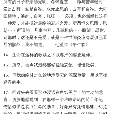
所有的日子都渐趋光明。冬蝉夏艾——静与苦年轻时，
爱是占有，爱是自私。永无止息的，占有和自私。无可
回避地，嫉妒，自夸，张狂······必须，也必然经过这样
一种爱，才能抵达最终的衰老之爱。所谓恒久忍耐，恩
慈······所谓的，凡事包容，凡事相信······盼望，忍耐。
到那时，这还是不是爱，或是一种世间炎凉冷暖俱已看
尽的恹然，我不知道。——七堇年《平生欢》
14、生命在这样的救赎之下以尊严的姿态延伸。
15、所幸。而今我最终能够轻轻忘记，慢慢微笑。
16、但我始终甘之如饴地承受它的深深重量，用以平衡
轻浮的生。
17、回过头去看看那些浸透在白纸黑字上的生动的悲
喜，切肤地感觉到，在那样一个唯唯诺诺的苟且年纪，
伤情似乎是装点生命的勋章，好像只有凭借那些，幻觉
般的，被我们脆弱的主观承受力无限夸大的非难，我们