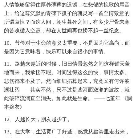
人情能够留得住厚养薄葬的遗憾，在悲郁的挽歌的尾音
上，给这尊沉默的青碑下孤孑的魂灵写一首至情致意的
所谓哀悼？而这人间，朝生暮死之间，有多少尸骨未寒
的苦魂循入空寂，却在人世间再也捞不起一丝纪念。
10、节俭对于生命的意义太重要，不是因为它高尚，而
是因为它意味着，快乐可以来自很小的事情。
11、路越来越近的时候，旧日情景忽然之间这样铺天盖
地而来，我承接不暇。时间过得这么的快，事情太多。
悲伤都来不及了。然而细细掐算起来，究竟又有何许波
澜壮阔——其实不然，只不过是些河面潋滟的波纹，就
此破碎流淌直至消失。如此就是生命。 ——七堇年 《澜
本嫁衣》
12、人越长大，朋友越少了。
13、在大学，生活宽广了好些，感觉从黯淡里走出来，