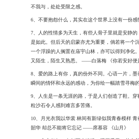
不我与，处处受限之感。
6、不要抱怨什么，其实在这个世界上没有一份感
7、人的性情多为天生，有些人骨子里就是安静的
是如此。但后天的启蒙亦尤为重要，倘若将一个
一个浮躁的人搁置在庙宇山林，亦可以得到净化
又陌生，陌生又熟悉。 ——白落梅 《你若安好便
8、爱的路上有你，真的份外不同。心语一片，墨
瞬间的情怀和永远的感动，为你绘一幅踏雪寻梅
9、人生是一条无涯的路，于是人们创造了鞋。穿
粒沙石令人感到难言多苦痛。
10、月光衣我以华裳 林间有新绿似我青春模样 青
韶华 却总不能将它忘记 ——席慕容 《山月》