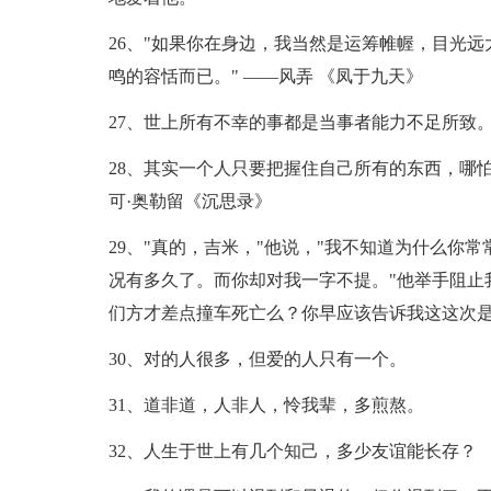
26、"如果你在身边，我当然是运筹帷幄，目光远
鸣的容恬而已。" ——风弄 《凤于九天》
27、世上所有不幸的事都是当事者能力不足所致
28、其实一个人只要把握住自己所有的东西，哪
可·奥勒留《沉思录》
29、"真的，吉米，"他说，"我不知道为什么你
况有多久了。而你却对我一字不提。"他举手阻止
们方才差点撞车死亡么？你早应该告诉我这这次是没
30、对的人很多，但爱的人只有一个。
31、道非道，人非人，怜我辈，多煎熬。
32、人生于世上有几个知己，多少友谊能长存？