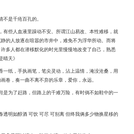
情不是千疮百孔的。
，有些人血液里躁动不安。所谓江山易改、本性难移，就
沉静的人放逐在喧嚣的市井中，难免不为浮华所动。而将
。许多人都在潜移默化的时光里慢慢地改变了自己，熟悉
是晴天》
香一纸，手执画笔，笔尖灵动，沾上温情，淹没沧桑，用
的画卷，奏一曲不离不弃的乐章，爱你，永远。
鞋是为了赶路，但路上的千难万险，有时倘不如鞋中的一
春透明如醇酒 可饮 可尽 可别离 但终我俩多少物换星移的