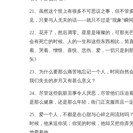
21、虽然这个世上有很多不可思议之事，但不管
见，只要与人无关的话——就只不过是"现象"瞬
22、花开了，然后凋零。星星是璀璨的，可那光
会有死亡的时候。人的一生和这些东西相比，简
着、哭着、憎恨、喜悦、悲伤、爱，一切只是刹
矢》
23、为什么要那么痛苦地忘记一个人，时间自然
我们失去的岁月又有甚么意义？
24、尽管这些肮脏丑事令人厌恶，尽管他们压迫
是那么健康，还是那么年轻，衙门正克服而且一
25、爱一个人，不都是在心甜与心碎之间流转吗
时候，他来逗你笑；你笑的时候，他却又把你弄
地爱着他。