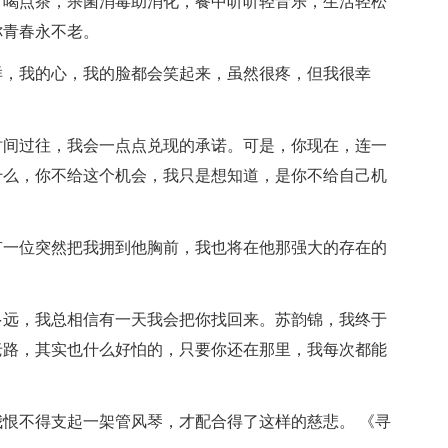
常喝点茶，杀菌消毒助消化，餐中听听轻音乐，生活轻松
你青春永不老。
样，我的心，我的脸都会笑起来，虽然很疼，但我很幸
时间过往，我会一点点兑现的承诺。可是，你现在，连一
什么，你不给这个机会，我只是想知道，是你不给自己机
有一位突然把我拥到他胸前，我也将在他那强大的存在的
多远，我总相信有一天我会把你找回来。苏韵锦，我终于
老路，其实也什么好怕的，只要你还在那里，我每次都能
我恨不得支起一架管风琴，才配合得了这样的慈悲。 《寻