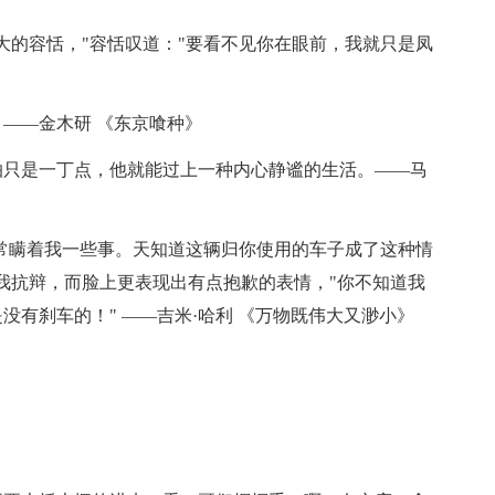
大的容恬，"容恬叹道："要看不见你在眼前，我就只是凤
。——金木研 《东京喰种》
怕只是一丁点，他就能过上一种内心静谧的生活。——马
常常瞒着我一些事。天知道这辆归你使用的车子成了这种情
我抗辩，而脸上更表现出有点抱歉的表情，"你不知道我
有刹车的！" ——吉米·哈利 《万物既伟大又渺小》