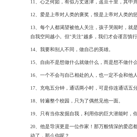
11、心之何如，有似万丈迷津，遥亘千里，其中
12、爱是上帝对人类的褒奖，恨是上帝对人类的
13、每个人都渴望被他人关注，孩子哭闹时，就
自我空间越小。但"关注"越多，我们才会谨言慎
14、我要和别人不同，做自己的英雄。
15、自由不是想做什么就做什么，而是想不做什
16、一个不会与自己相处的人，也一定不会和他
17、充电五分钟，通话两小时，可是你连通话五
18、转遍整个校园，只为了偶然见他一面。
19、只有当你发掘自我，利用你的巨大潜能时，
20、他是导演更是一位作家！那万般情深的爱恋
动了，那么你呢？