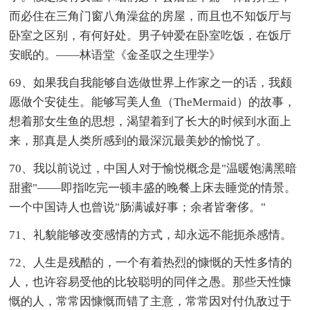
而必住在三角门窗八角澡盆的房屋，而且也不知饭厅与
卧室之区别，有何好处。男子钟爱在卧室吃饭，在饭厅
安眠的。——林语堂《金圣叹之生理学》
69、如果我自我能够自选做世界上作家之一的话，我颇
愿做个安徒生。能够写美人鱼（TheMermaid）的故事，
想着那女生鱼的思想，渴望着到了长大的时候到水面上
来，那真是人类所感到的最深沉最美妙的愉悦了。
70、我以前说过，中国人对于愉悦概念是"温暖饱满黑暗
甜蜜"——即指吃完一顿丰盛的晚餐上床去睡觉的情景。
一个中国诗人也曾说"肠满诚好事；余者皆奢侈。"
71、礼貌能够改变感情的方式，却永远不能扼杀感情。
72、人生是残酷的，一个有着热烈的慷慨的天性多情的
人，也许容易受他的比较聪明的同伴之愚。那些天性慷
慨的人，常常因慷慨而错了主意，常常因对付仇敌过于