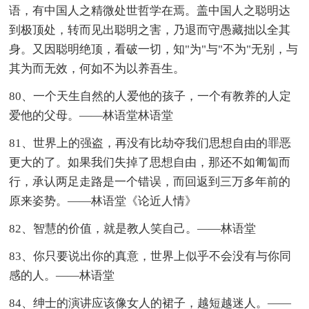
语，有中国人之精微处世哲学在焉。盖中国人之聪明达
到极顶处，转而见出聪明之害，乃退而守愚藏拙以全其
身。又因聪明绝顶，看破一切，知"为"与"不为"无别，与
其为而无效，何如不为以养吾生。
80、一个天生自然的人爱他的孩子，一个有教养的人定
爱他的父母。——林语堂林语堂
81、世界上的强盗，再没有比劫夺我们思想自由的罪恶
更大的了。如果我们失掉了思想自由，那还不如匍匐而
行，承认两足走路是一个错误，而回返到三万多年前的
原来姿势。——林语堂《论近人情》
82、智慧的价值，就是教人笑自己。——林语堂
83、你只要说出你的真意，世界上似乎不会没有与你同
感的人。——林语堂
84、绅士的演讲应该像女人的裙子，越短越迷人。——