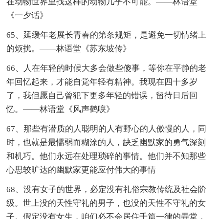
在动物世界里找这样的动物几乎不可能。——林语堂
《一夕话》
65、延缓年老展长青春的第条规矩，是避免一切情绪上
的烦扰。——林语堂《苏东坡传》
66、人在年轻的时候大多会做些傻事，等你在平静的老
年回忆起来，才能自觉年轻有精神。我现在四十多岁
了，我但愿自己曾犯下更多年轻的错误，留待日后回
忆。——林语堂《风声鹤唳》
67、那些有潜质的人聪明的人有野心的人傲慢的人，同
时，也就是最懦弱而糊涂的人，缺乏幽默家的勇气深刻
和机巧。他们永远在处理琐碎的事情。他们并不知那些
心思较旷达的幽默家更能应付伟大的事情
68、没有女子的世界，必定没有礼俗宗教传统及社会阶
级。世上没的天性守礼的男子，也没的天性不守礼的女
子。假定没有女生，咱们必不会居住千篇一律的弄堂，