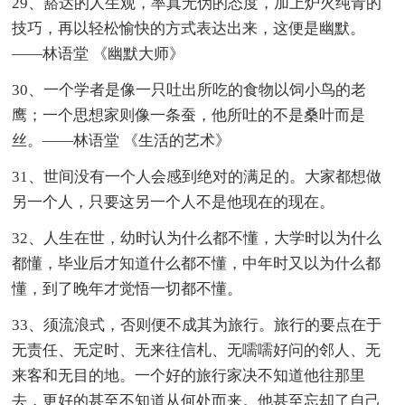
29、豁达的人生观，率真无伪的态度，加上炉火纯青的
技巧，再以轻松愉快的方式表达出来，这便是幽默。
——林语堂 《幽默大师》
30、一个学者是像一只吐出所吃的食物以饲小鸟的老
鹰；一个思想家则像一条蚕，他所吐的不是桑叶而是
丝。——林语堂 《生活的艺术》
31、世间没有一个人会感到绝对的满足的。大家都想做
另一个人，只要这另一个人不是他现在的现在。
32、人生在世，幼时认为什么都不懂，大学时以为什么
都懂，毕业后才知道什么都不懂，中年时又以为什么都
懂，到了晚年才觉悟一切都不懂。
33、须流浪式，否则便不成其为旅行。旅行的要点在于
无责任、无定时、无来往信札、无嚅嚅好问的邻人、无
来客和无目的地。一个好的旅行家决不知道他往那里
去，更好的甚至不知道从何处而来。他甚至忘却了自己