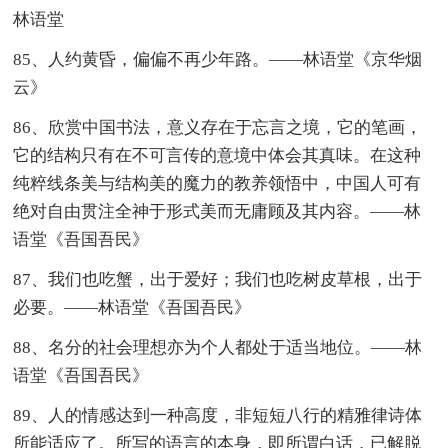
林语堂
85、人约黄昏，偏偏不再少年路。——林语堂《京华烟
云》
86、欣赏中国书法，意义存在于忘言之境，它的笔画，
它的结构只有在不可言传的意境中体会其真味。在这种
纯粹线条美与结构美的魔力的教养领悟中，中国人可有
绝对自由贯注全神于形式美而无庸顾及其内容。——林
语堂《吾国吾民》
87、我们也吃蟹，出于爱好；我们也吃树皮草根，出于
必要。——林语堂《吾国吾民》
88、名分的社会理想亦为个人都处于适当地位。——林
语堂《吾国吾民》
89、人的情感达到一种高度，非短短八行的精雅律诗体
所能适应了。所写的语言的本身，即所谓白话，已解脱