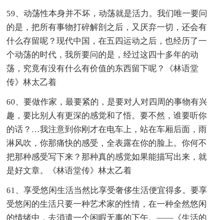
59、动荡性本身并不坏，动荡就是活力。我们唯一要问
的是，把所有事物打碎解剖之后，又厌弃一切，还会有
什么存留呢？现代中国，在五四运动之后，也经历了一
个动荡的时代，我所要问的是，经过这四十多年的动
荡，究竟有没有什么有价值的东西留下呢？《林语堂
传》林太乙着
60、要做作家，最要紧的，是要对人对四周的事物有兴
趣，要比别人有更深的感觉和了悟。要不然，谁要听你
的话？…我注意到你刚才在电车上，站在车厢后面，雨
淋风吹，你那痛快的感受，全表露在你的脸上。你何不
把那种感受写下来？那种真的感觉如果能描写出来，就
是好文章。《林语堂传》林太乙着
61、享受悠闲生活当然比享受奢侈生活便宜得多。要享
受悠闲的生活只要一种艺术家的性情，在一种全然悠闲
的情绪中，去消遣一个闲暇无事的下午。——《生活的