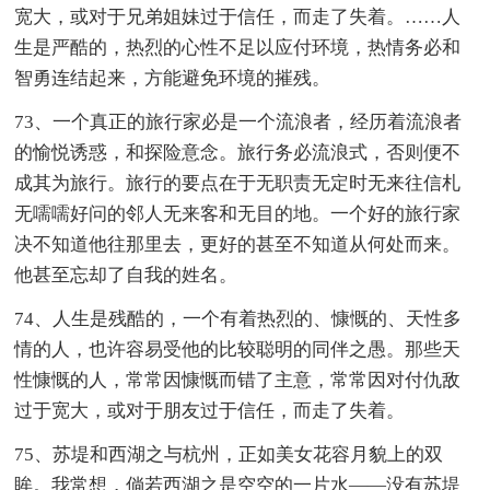
宽大，或对于兄弟姐妹过于信任，而走了失着。……人
生是严酷的，热烈的心性不足以应付环境，热情务必和
智勇连结起来，方能避免环境的摧残。
73、一个真正的旅行家必是一个流浪者，经历着流浪者
的愉悦诱惑，和探险意念。旅行务必流浪式，否则便不
成其为旅行。旅行的要点在于无职责无定时无来往信札
无嚅嚅好问的邻人无来客和无目的地。一个好的旅行家
决不知道他往那里去，更好的甚至不知道从何处而来。
他甚至忘却了自我的姓名。
74、人生是残酷的，一个有着热烈的、慷慨的、天性多
情的人，也许容易受他的比较聪明的同伴之愚。那些天
性慷慨的人，常常因慷慨而错了主意，常常因对付仇敌
过于宽大，或对于朋友过于信任，而走了失着。
75、苏堤和西湖之与杭州，正如美女花容月貌上的双
眸。我常想，倘若西湖之是空空的一片水——没有苏堤