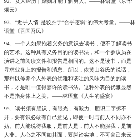
92、女人经历了婚姻才能了解男人。——林语堂《京华
烟云》
93、"近乎人情"是较胜于"合乎逻辑"的伟大考量。——林
语堂《吾国吾民》
94、一个人如果抱着义务的意识去读书，便不了解读书
的艺术。这种具有义务目的的读书法，和一个参议员在
演讲之前阅读文件和报告是相同的。这不是读书，而是
寻求业务上的报告和消息。所以，依黄山谷氏的说话，
那种以修养个人外表的优雅和谈吐的风味为目的的读
书，才是唯一值得嘉许的读书法。这种外表的优雅显然
不是指身体上之美。——林语堂《人生的盛宴》
95、读书须有胆识，有眼光，有毅力。胆识二字拆不
开，要有识必敢有自己意见，即使一时与前人不同亦不
妨。前人能说得我服，是前人是，前人不能服我，是前
人非。人心之不同如其面，要脚踏实地，不可舍己来云