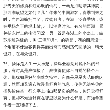
那秀美的修眉和虹彩般的仙岛，一画龙点睛增其神韵，
那西湖该望之如何？几百年来的中国游客，春季到来之
时，向西湖蜂拥而至，度蜜月者，在湖上泛舟垂钓，或
在垂杨之下的堤上散步，以消磨时光。有名的西湖十景
包括东岸上的柳浪闻莺；另一景是在湖上的小岛上，由
苏东坡兴建的，叫"三潭印月"。的确是，湖的四周没一
个角落不使游客觉得美丽出奇而感到荡气回肠的，晴天
也好，在与众也好。
76、搔痒是人生一大乐趣，搔痒会感觉到说不出的舒
服，有时真是爽快极了，爽快得使你不自觉的搔个不
休。那犹如最好的幽默之特性。它像是星星火花般的闪
耀，然而却又遍布弥漫着舒爽的气息，使你无法将你的
指头按住某一行文字上指出那是它的所在，你只觉得舒
爽，但却不知道舒爽在哪里以及为什么舒服，而知希望
作者一直继续下去。