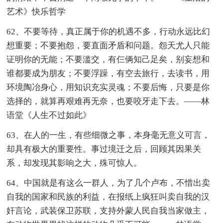
艺术》快乐哲学
62、不要等待，真正属于你的机遇不多，行动永远比幻
想重要；不要抱怨，要直面矛盾和问题。怨天尤人只能
证明你的无能；不要滥交，有仨俩知己足矣，别妄想和
谁都要成为朋友；不要浮躁，有空去旅行，去读书，用
环境陶冶身心，用知识充实灵魂；不要后悔，只要是你
选择的，就算再艰难再无奈，也要咬牙走下去。——林
语堂《人生不过如此》
63、在人的一生，有些细微之事，本身毫无意义可言，
却具有极大的重要性。事过境迁之后，回顾其因果关
系，却发现其影响之大，殊可惊人。
64、中国就是有这么一群人，为了几个卢布，不惜出卖
自我的国家和民族的利益，在报纸上疯狂叫卖自我的汉
奸言论，武装保卫苏联，支持外蒙人民自我当家做主，