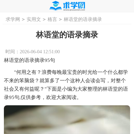
>
>
>
求学网
实用文
格言
林语堂的语录摘录
首页
工作计划
活动计划
学习计划
工
林语堂的语录摘录
时间：2026-06-04 12:51:00
林语堂的语录摘录95句
"何用之有？浪费每晚最宝贵的时光给一个什么都学
不来的笨脑袋？就算多了一个这种人会读会写，对整个
社会又有何益呢？"下面是小编为大家整理的林语堂的语
录95句,仅供参考，欢迎大家阅读。