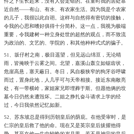
件之下生长起来，没有人会走错的。在童时我的居处靠
近自然——有山、有水、有农家生活。因为我是个农家
的儿子，我很以此自诩。这样与自然得有密切的接触，
令我的心思和嗜好俱得十分简朴。这一点，我视为极端
重要，令我建树一种立身处世的超然的观点，而不致流
为政治的、文艺的、学院的，和其他种种式式的骗子。
51、坂仔村之南，极目遥望，但见远山绵亘，无论晴
雨，皆掩映于云雾之间。北望，嘉溪山轰立如锯齿状，
危崖高悬，塞天蔽日。冬日，风自极狭窄的狗牙谷呼啸
而过，置身此地，人几乎可与天帝相接。接近东南敞亮
处，有一带横岭，家姐家兄即埋葬于斯。但愿他俩的坟
墓今日仍然未遭毁坏。二姐之挣扎奋斗请求上学的经
过，今日我依然记忆如新。
52、苏东坡总是得到历朝皇后的荫庇。在他受审时，是
仁宗的皇后救了他的命。现在又是英宗皇后拔擢他得
势。甚至在他一生中较晚的岁月里，若不是神宗的皇后