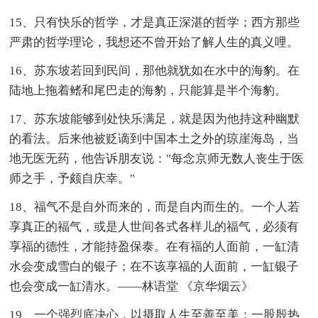
15、只有快乐的哲学，才是真正深湛的哲学；西方那些
严肃的哲学理论，我想还不曾开始了解人生的真义哩。
16、苏东坡若回到民间，那他就犹如在水中的海豹。在
陆地上拖着鳍和尾巴走的海豹，只能算是半个海豹。
17、苏东坡能够到处快乐满足，就是因为他持这种幽默
的看法。后来他被贬谪到中国本土之外的琼崖海岛，当
地无医无药，他告诉朋友说："每念京师无数人丧生于医
师之手，予颇自庆幸。"
18、福气不是自外而来的，而是自内而生的。一个人若
享真正的福气，或是人世间各式各样儿的福气，必须有
享福的德性，才能持盈保泰。在有福的人面前，一缸清
水会变成雪白的银子；在不该享福的人面前，一缸银子
也会变成一缸清水。——林语堂 《京华烟云》
19、一个强烈底决心，以摄取人生至善至美；一股殷热