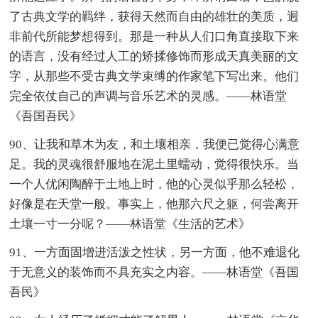
了古典文学的羁绊，获得天然而自由的雄壮的美质，迥
非前代所能梦想得到。那是一种从人们口角直接取下来
的语言，没有经过人工的矫揉修饰而形成天真美丽的文
字，从那些不受古典文学束缚的作家笔下写出来。他们
完全依仗自己的声调与音乐艺术的灵感。——林语堂
《吾国吾民》
90、让我和草木为友，和土壤相亲，我便已觉得心满意
足。我的灵魂很舒服地在泥土里蠕动，觉得很快乐。当
一个人优闲陶醉于土地上时，他的心灵似乎那么轻松，
好像是在天堂一般。事实上，他那六尺之躯，何尝离开
土壤一寸一分呢？——林语堂《生活的艺术》
91、一方面固增进活泼之性状，另一方面，他不难退化
于无意义的装饰而不具充实之内容。——林语堂《吾国
吾民》