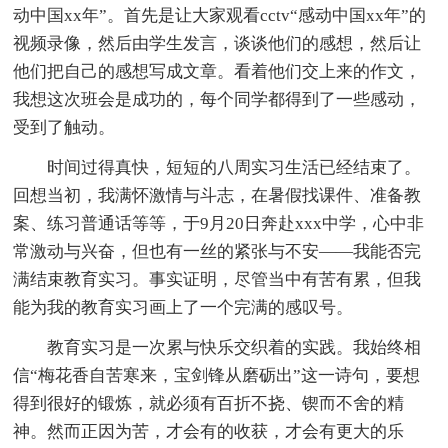
动中国xx年”。首先是让大家观看cctv“感动中国xx年”的
视频录像，然后由学生发言，谈谈他们的感想，然后让
他们把自己的感想写成文章。看着他们交上来的作文，
我想这次班会是成功的，每个同学都得到了一些感动，
受到了触动。
时间过得真快，短短的八周实习生活已经结束了。
回想当初，我满怀激情与斗志，在暑假找课件、准备教
案、练习普通话等等，于9月20日奔赴xxx中学，心中非
常激动与兴奋，但也有一丝的紧张与不安——我能否完
满结束教育实习。事实证明，尽管当中有苦有累，但我
能为我的教育实习画上了一个完满的感叹号。
教育实习是一次累与快乐交织着的实践。我始终相
信“梅花香自苦寒来，宝剑锋从磨砺出”这一诗句，要想
得到很好的锻炼，就必须有百折不挠、锲而不舍的精
神。然而正因为苦，才会有的收获，才会有更大的乐