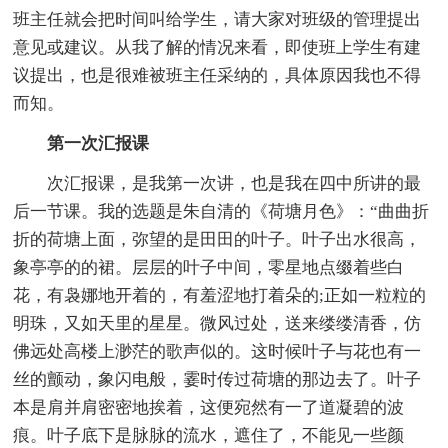
班主任就会把时间叫给学生，请大家对班级的管理提出
意见或建议。从我了解的情况来看，即使班上学生有建
议提出，也是很难被班主任采纳的，具体原因我也不得
而知。
第一次汇报课
次汇报课，是我第一次讲，也是我在四中所讲的最
后一节课。我的选题是朱自清的《荷塘月色》：“曲曲折
折的荷塘上面，弥望的是田田的叶子。叶子出水很高，
象亭亭的的裙。层层的叶子中间，零星地点缀着些白
花，有袅娜地开着的，有羞涩地打着朵的;正如一粒粒的
明珠，又如天里的星星。微风过处，送来缕缕清香，仿
佛远处高楼上渺茫的歌声似的。这时候叶子与花也有一
丝的颤动，象闪电般，霎时传过荷塘的那边去了。叶子
本是肩并肩密密地挨着，这便宛然有一了道凝碧的波
痕。叶子底下是脉脉的流水，遮住了，不能见一些颜