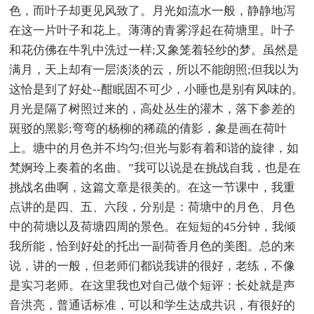
色，而叶子却更见风致了。月光如流水一般，静静地泻
在这一片叶子和花上。薄薄的青雾浮起在荷塘里。叶子
和花仿佛在牛乳中洗过一样;又象笼着轻纱的梦。虽然是
满月，天上却有一层淡淡的云，所以不能朗照;但我以为
这恰是到了好处--酣眠固不可少，小睡也是别有风味的。
月光是隔了树照过来的，高处丛生的灌木，落下参差的
斑驳的黑影;弯弯的杨柳的稀疏的倩影，象是画在荷叶
上。塘中的月色并不均匀;但光与影有着和谐的旋律，如
梵婀玲上奏着的名曲。”我可以说是在挑战自我，也是在
挑战名曲啊，这篇文章是很美的。在这一节课中，我重
点讲的是四、五、六段，分别是：荷塘中的月色、月色
中的荷塘以及荷塘四周的景色。在短短的45分钟，我倾
我所能，恰到好处的托出一副荷香月色的美图。总的来
说，讲的一般，但老师们都说我讲的很好，老练，不像
是实习老师。在这里我也对自己做个短评：长处就是声
音洪亮，普通话标准，可以和学生达成共识，有很好的