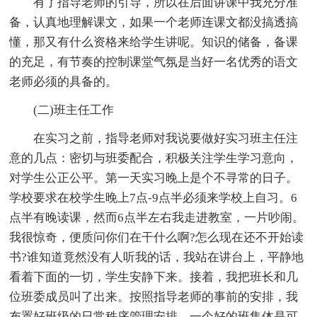
有了指导老师的引导，所以在后面讲课中我充分准
备，认真地理解课文，如果一个老师连课文都没搞透搞
懂，那又有什么资格来给学生讲呢。知识的储备，备课
的充足，有节奏的控制课堂气氛是当好一名优秀的语文
老师必须的具备的。
(二)班主任工作
在实习之前，指导老师对我说要做好实习班主任注
意的几点：密切与班委配合，积极关注学生学习意向，
对学生公正公平。第一天实习晚上是个不寻常的日子。
学校要求在校学生晚上7点-9点半必须来学校上自习。6
点半有晚读课，然而6点半左右我走进教室，一片吵闹。
我很惊奇，便质问你们在干什么啊?怎么现在还不开始读
书?谁知道竟然没有人听我的话，我站在讲台上，平静地
看着下面的一切，学生安静下来。接着，我把班长和几
位班委成员叫了出来。按照指导老师的事前的安排，我
布置好班级的日常秩序管理安排。一个好的班集体是可