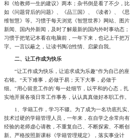
和《给教师一生的建议》两本；杂书倒是看了不少，比
如《问题背后的问题》、《品三国》、《读者》、《思
维智慧》等。习惯于每天浏览《智慧世界》网站、图片
新闻、国内外新闻，及时了解最新的国内外时事动态；
习惯于把笔记本看在电脑前，一年下来，也记上千把万
字。一言以蔽之，让读书陶冶性情、启蒙自我。
二、让工作成为快乐
“让工作成为快乐，让追求成为乐趣”作为自己的座
右铭。“天下难事，必做于易；天下大事，必做于
细。”用心留意工作的`每一处细节，以平和的心态，扎
实地开展各项日常工作事务，认认真真做好本职工作。
1、学籍工作，学习不辍。为了成为一名功底扎实、
技术过硬的学籍管理人员，一年来，在自学之余常向有
经验的老师虚心请教，不重复自己、不断探索、不断创
新。严格按照新课标《学籍管理规定》，落实事业计