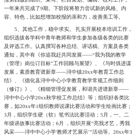
一年来共完成了9期。下阶段将努力尝试新的风格、内
容、特色，比如想增加校报的亲和力，改善美工等。
5、其他工作，稳中求实。 扎实开展校本培训工作，
组织选拔各学科中青年教师和学生参加各级各类的比赛
及评选工作。认真撰写各种总结、讲话稿、方案及各类
通知，其中有《你追我赶共同发展——“我为我的教学
（管理）岗位订目标”工作回顾与展望》、《与时俱进谋
发展，素质教育谱新章——浔中镇20xx年教育工作总
结》、《德化县浔中中心小学教育教学常规工作细则
（修订）》、《精细管理促发展，和谐共进谱新章——
浔中中心小学20xx秋学校工作总结》等；组织好各类比
赛，如20xx年1组织教师说课比赛活动和学生绘画比赛；
3月，组织学生硬（软）笔书法比赛活动；5月，一、二
年级讲故事比赛活动；6月 ，组织开展“亮我才艺，秀我
风采——浔中中心小学'教师才艺展示’”活动等。20xx年3