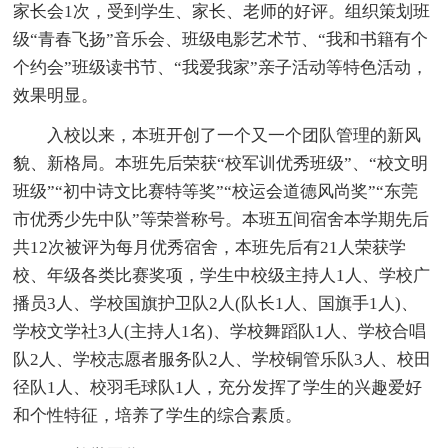
家长会1次，受到学生、家长、老师的好评。组织策划班
级“青春飞扬”音乐会、班级电影艺术节、“我和书籍有个
个约会”班级读书节、“我爱我家”亲子活动等特色活动，
效果明显。
入校以来，本班开创了一个又一个团队管理的新风
貌、新格局。本班先后荣获“校军训优秀班级”、“校文明
班级”“初中诗文比赛特等奖”“校运会道德风尚奖”“东莞
市优秀少先中队”等荣誉称号。本班五间宿舍本学期先后
共12次被评为每月优秀宿舍，本班先后有21人荣获学
校、年级各类比赛奖项，学生中校级主持人1人、学校广
播员3人、学校国旗护卫队2人(队长1人、国旗手1人)、
学校文学社3人(主持人1名)、学校舞蹈队1人、学校合唱
队2人、学校志愿者服务队2人、学校铜管乐队3人、校田
径队1人、校羽毛球队1人，充分发挥了学生的兴趣爱好
和个性特征，培养了学生的综合素质。