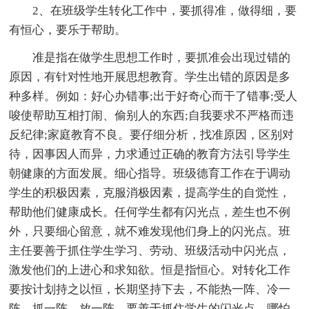
2、在班级学生转化工作中，要抓得准，做得细，要
有恒心，要乐于帮助。
准是指在做学生思想工作时，要抓准会出现过错的
原因，有针对性地开展思想教育。学生出错的原因是多
种多样。例如：好心办错事;出于好奇心而干了错事;受人
唆使帮助互相打闹、偷别人的东西;自我要求不严格而违
反纪律;家庭教育不良。要仔细分析，找准原因，区别对
待，因事因人而异，力求通过正确的教育方法引导学生
朝健康的方面发展。细心指导。班级德育工作在于调动
学生的积极因素，克服消极因素，提高学生的自觉性，
帮助他们健康成长。任何学生都有闪光点，差生也不例
外，只要细心留意，就不难发现他们身上的闪光点。班
主任要善于抓住学生学习、劳动、班级活动中闪光点，
激发他们的上进心和求知欲。恒是指恒心。对转化工作
要按计划持之以恒，长期坚持下去，不能热一阵、冷一
阵、抓一阵、放一阵，要善于抓住学生的闪光点，哪怕