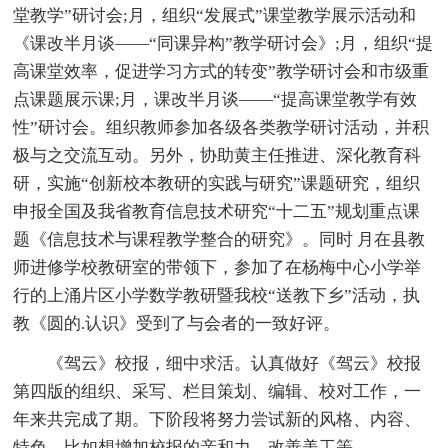
堂教学”研讨会;月，组织“发展式”课堂教学展示活动和
《课改半月谈——“同课异构”教学研讨会》;月，组织“提
高课堂效率，促进学习方式的转变”教学研讨会和市级重
点课题展示课;月，课改半月谈——“提高课堂教学有效
性”研讨会。组织教师参加各级各类教学研讨活动，并积
极与之交流互动。另外，协助黄主任推进、深化教育科
研，实施“创新校本教研的实践与研究”课题研究，组织
申报全国及我省教育信息技术研究“十二五”规划重点课
题《信息技术与课程教学整合的研究》。同时 月在县教
师进修学校教研室的带领下，参加了在杨梅中心小学举
行的上涌片区小学数学教研暨我校“送教下乡”活动，执
教《圆的.认识》受到了与会者的一致好评。
《驾云》校报，细中求活。认真做好《驾云》校报
第四版的组织、采写、栏目策划、编辑、校对工作，一
年来共完成了期。下阶段将努力尝试新的风格、内容、
特色，比如想增加校报的亲和力，改善美工等。