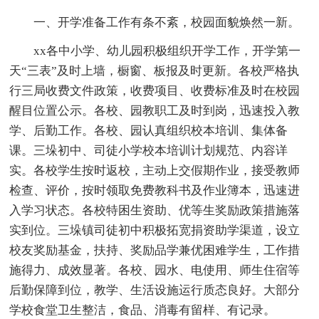
一、开学准备工作有条不紊，校园面貌焕然一新。
xx各中小学、幼儿园积极组织开学工作，开学第一
天“三表”及时上墙，橱窗、板报及时更新。各校严格执
行三局收费文件政策，收费项目、收费标准及时在校园
醒目位置公示。各校、园教职工及时到岗，迅速投入教
学、后勤工作。各校、园认真组织校本培训、集体备
课。三垛初中、司徒小学校本培训计划规范、内容详
实。各校学生按时返校，主动上交假期作业，接受教师
检查、评价，按时领取免费教科书及作业簿本，迅速进
入学习状态。各校特困生资助、优等生奖励政策措施落
实到位。三垛镇司徒初中积极拓宽捐资助学渠道，设立
校友奖励基金，扶持、奖励品学兼优困难学生，工作措
施得力、成效显著。各校、园水、电使用、师生住宿等
后勤保障到位，教学、生活设施运行质态良好。大部分
学校食堂卫生整洁，食品、消毒有留样、有记录。