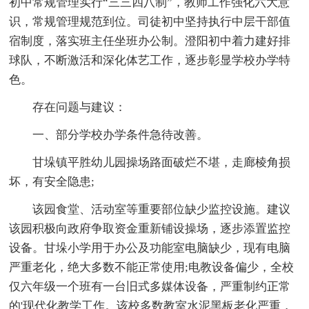
初中常规管理实行“三三四八制”，教师工作强化六大意
识，常规管理规范到位。司徒初中坚持执行中层干部值
宿制度，落实班主任坐班办公制。澄阳初中着力建好排
球队，不断激活和深化体艺工作，逐步彰显学校办学特
色。
存在问题与建议：
一、部分学校办学条件急待改善。
甘垛镇平胜幼儿园操场路面破烂不堪，走廊棱角损
坏，有安全隐患;
该园食堂、活动室等重要部位缺少监控设施。建议
该园积极向政府争取资金重新铺设操场，逐步添置监控
设备。甘垛小学用于办公及功能室电脑缺少，现有电脑
严重老化，绝大多数不能正常使用;电教设备偏少，全校
仅六年级一个班有一台旧式多媒体设备，严重制约正常
的'现代化教学工作。该校多数教室水泥黑板老化严重，