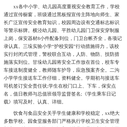
xx各中小学、幼儿园高度重视安全教育工作，学校
通过宣传橱窗，班级通过黑板报宣传主阵地向师生、家
长广泛宣传安全教育知识，校园周边设有交通标志标识
等警示标牌。横泾幼儿园、平胜幼儿园门卫保安穿制服
上岗，保安器材8小件配备到位，门卫台帐齐全，各项记
录认真。三垛实验小学“护校安园”行动措施得力，该校
实行封闭式管理，警校联合互动，人防、物防、技防措
施落实到位。甘垛幼儿园将安全工作放在首位，校车专
车接送制度健全，教师随车护导，应急预案齐全。二沟
小学学生接送车工作仔细，资料健全。学期初与接送车
司机签订安全责任状;学生在校门口上、下车，保安点
名，值日教师与总值班领导监督签名;《学生乘车日记
载》填写及时、认真、详细。
饮食与食品安全关乎学生健康和学校稳定，xx绝大
多数学校、园食堂服务部门严格执行学校卫生安全管理