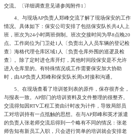
交流。〔详细调查意见请参阅附件1〕
4、与现场AP负责人郑峰交流了解了现场保安的工作
情况。具体如下：保安公司安排了包括保安队长共4人上
班，班次为24小时两班倒制。班次交接时间为早8点晚20
点。工作岗位为门卫处1人〔负责出入人员车辆的登记检
查〕海格代理仓库区域1人〔负责仓库外围的巡逻及检
查〕。除了定时进仓库开灯，其他时间段保安是不允许
进入仓库里的。有特殊情况或工作需要保安加大协助
时，由AP负责人郑峰和保安队长周x对接和沟通。
5、在现场查看了培训签到表的原件，保存很齐全，
与报表一致。AP部门的培训资料及文件整理的很整齐。
交流得知因RTV工程工资由计时改为计件，导致局部员
工对培训持有一点抵触的思想。在与AP郑峰和英才派遣
的负责人张老师交流后得到一个略有不同的情况：张老
师告知有新员工入职，只会进行简单的培训就会安排老