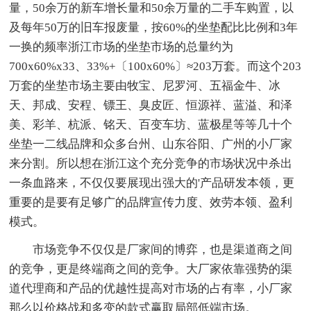
量，50余万的新车增长量和50余万量的二手车购置，以
及每年50万的旧车报废量，按60%的坐垫配比比例和3年
一换的频率浙江市场的坐垫市场的总量约为
700x60%x33、33%+〔100x60%〕≈203万套。而这个203
万套的坐垫市场主要由牧宝、尼罗河、五福金牛、冰
天、邦成、安程、镖王、臭皮匠、恒源祥、蓝溢、和泽
美、彩羊、杭派、铭天、百变车坊、蓝极星等等几十个
坐垫一二线品牌和众多台州、山东谷阳、广州的小厂家
来分割。所以想在浙江这个充分竞争的市场状况中杀出
一条血路来，不仅仅要展现出强大的'产品研发本领，更
重要的是要有足够广的品牌宣传力度、效劳本领、盈利
模式。
市场竞争不仅仅是厂家间的博弈，也是渠道商之间
的竞争，更是终端商之间的竞争。大厂家依靠强势的渠
道代理商和产品的优越性提高对市场的占有率，小厂家
那么以价格战和多变的款式赢取局部低端市场。