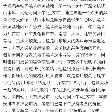
长途汽车站去黑鱼养殖基地。第三站；安丘市赵戈镇峡
山水库，到达时间下午1点左右，通过当地一个姓田的黑
鱼经济人介绍，峡山水库是国家自然保护生态区、黑鱼
养殖基地因它而形成，黑鱼养基殖地上万亩，年产黑鱼
万斤左右，它主要销售广东、南京、天津、辽宁的营口
等地，货源比较充足，也是山东最大的黑鱼养殖基地之
一，山东人说话嚎爽健谈，说了很多黑鱼方面的知识，
包括全国各地发货途中黑鱼换水等等，说的很详细，同
时也得到更多的黑鱼信息和行情，在交谈中说明了我们
去得目的，通过我们的谈话，他也很原意和我们长期合
作，保证我们的规格和质量要求，就是费用较高，现在
行情3斤以上单价135元1斤，斤左右115元1斤、包塘大小
一起95元1斤，我们谈到下午3点多他才开车送我们到车
站。第四站；山东淮坊市，到达时间下午4点左右，本来
安排看看淮坊市场、考虑到已是下午没有考查的价值
后，就买车票回烟台，于当天晚上113座船返回大连。