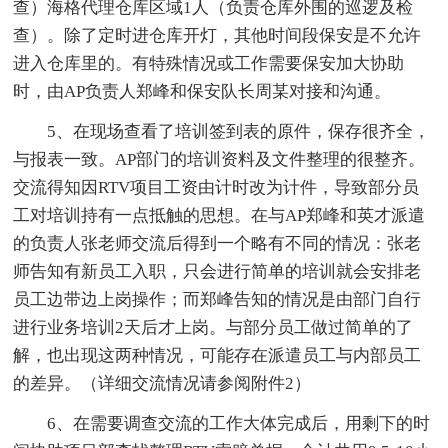
查）海格代理仓库区域1人（负责仓库外围的巡逻及检
查）。除了定时进仓库开灯，其他时间段保安是不允许
进入仓库里的。有特殊情况或工作需要保安加大协助
时，由AP负责人郑峰和保安队长周某对接和沟通。
5、在现场查看了培训签到表的原件，保存很齐全，
与报表一致。AP部门的培训资料及文件整理的很整齐。
交流得知因RTV项目工资由计时改为计件，导致部分员
工对培训持有一点抵触的思想。在与AP郑峰和英才派遣
的负责人张老师交流后得到一个略有不同的情况：张老
师告知有新员工入职，只会进行简单的培训就会安排老
员工边带边上岗操作；而郑峰告知的情况是由部门自行
进行业务培训2天后才上岗。与部分员工做过简单的了
解，也出现这两种情况，可能存在派遣员工与内部员工
的差异。（详细交流情况请参阅附件2）
6、在需要调查交流的工作大体完成后，用剩下的时