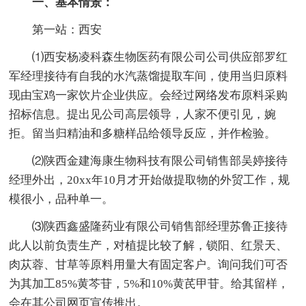
一、基本情景：
第一站：西安
⑴西安杨凌科森生物医药有限公司公司供应部罗红
军经理接待有自我的水汽蒸馏提取车间，使用当归原料
现由宝鸡一家饮片企业供应。会经过网络发布原料采购
招标信息。提出见公司高层领导，人家不便引见，婉
拒。留当归精油和多糖样品给领导反应，并作检验。
⑵陕西金建海康生物科技有限公司销售部吴婷接待
经理外出，20xx年10月才开始做提取物的外贸工作，规
模很小，品种单一。
⑶陕西鑫盛隆药业有限公司销售部经理苏鲁正接待
此人以前负责生产，对植提比较了解，锁阳、红景天、
肉苁蓉、甘草等原料用量大有固定客户。询问我们可否
为其加工85%黄芩苷，5%和10%黄芪甲苷。给其留样，
会在其公司网页宣传推出。