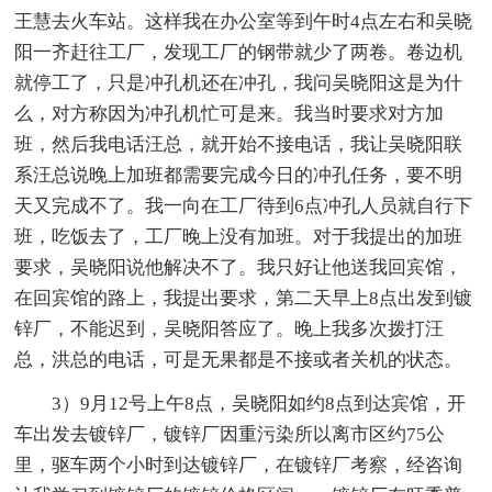
王慧去火车站。这样我在办公室等到午时4点左右和吴晓
阳一齐赶往工厂，发现工厂的钢带就少了两卷。卷边机
就停工了，只是冲孔机还在冲孔，我问吴晓阳这是为什
么，对方称因为冲孔机忙可是来。我当时要求对方加
班，然后我电话汪总，就开始不接电话，我让吴晓阳联
系汪总说晚上加班都需要完成今日的冲孔任务，要不明
天又完成不了。我一向在工厂待到6点冲孔人员就自行下
班，吃饭去了，工厂晚上没有加班。对于我提出的加班
要求，吴晓阳说他解决不了。我只好让他送我回宾馆，
在回宾馆的路上，我提出要求，第二天早上8点出发到镀
锌厂，不能迟到，吴晓阳答应了。晚上我多次拨打汪
总，洪总的电话，可是无果都是不接或者关机的状态。
3）9月12号上午8点，吴晓阳如约8点到达宾馆，开
车出发去镀锌厂，镀锌厂因重污染所以离市区约75公
里，驱车两个小时到达镀锌厂，在镀锌厂考察，经咨询