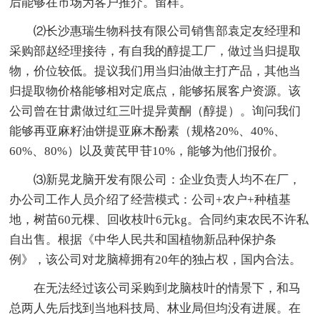
后能够在市场为客户推介。留样。
⑵长沙惠瑞生物科技有限公司销售部袁定友经理和
采购部赵经理接待，有自我的醇提工厂，做过当归提取
物，价位较低。提议我们用当归油做主打产品，其他当
归提取物价格能够相对定底点，能够拓展客户资源。该
公司曾在甘肃做过红三叶提异黄酮（醇提）。询问我们
能够再亚麻籽油饼提亚麻木酚素（规格20%、40%、
60%、80%）以及黄芪甲苷10%，能够为他们报价。
⑶新晃龙脑开发有限公司：企业负责人均不在厂，
办公司工作人员介绍了经营模式：公司+农户+种植基
地，树苗60元棵、回收枝叶6元kg。合同约束农民不许私
自出售。根据《中华人民共和国植物新品种保护条
例》，该公司对龙脑樟拥有20年的独占权，国内合法。
在无法经过该公司采购到龙脑枝叶的情景下，和马
总两人先后找到当地科技局、林业局但均没有进展。在