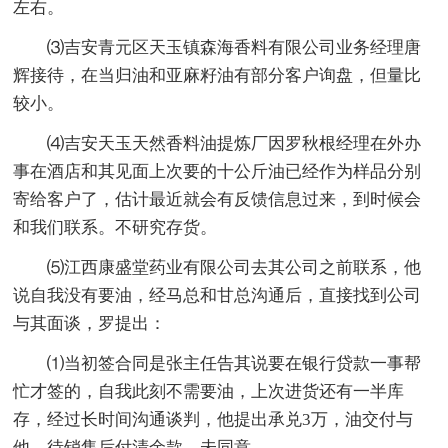
左右。
⑶吉安青元区天玉镇森海香料有限公司业务经理唐
辉接待，在当归油和亚麻籽油有部分客户询盘，但量比
较小。
⑷吉安天玉天然香料油提炼厂因罗秋根经理在外办
事在酒店和其见面上次要的十公斤油已经作为样品分别
寄给客户了，估计最近就会有反馈信息过来，到时候会
和我们联系。不研究存货。
⑸江西康盛堂药业有限公司去其公司之前联系，他
说自我没有要油，经马总和甘总沟通后，直接找到公司
与其面谈，罗提出：
⑴当初签合同是张主任告其说要在银行贷款一事帮
忙才签的，自我此刻不需要油，上次进货还有一半库
存，经过长时间沟通谈判，他提出承兑3万，油交付与
他，待销售后付清余款。未同意。