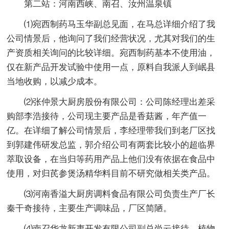
第二站：河南西峡、南召、汝州温泉镇
⑴宛西制药马玉华副总见面，在马总详细介绍了我
公司情景后，他询问了我们经营状况，尤其对我们的生
产资质相关询问的比较详细。宛西制药基本不使用油，
仅在新产品开发试验中使用一点，原料自我派人到岷县
当地收购，以减少成本。
⑵张仲景大厨房股份有限公司：公司陈经理出差采
购部李浩接待，公司现主要产品是香菇酱，年产值一
亿。在详细了解公司情景后，李经理带我们到老厂区找
到郭建伟研发总监，郭介绍公司有两套比较小的超临界
萃取设备，在当归等药用产品上他们没有依据在食品中
使用，对归芪参煲汤精华料目前不研究做相关类产品。
⑶河南香溢大厨房调料食品有限公司负责生产厂长
秦干奇接待，主要生产调味品，厂区简陋。
⑷南召华龙新夷开发有限公司副总尚云接待，植物