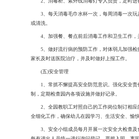
2、消毒柜、紫外线消毒灯专人负责，定时进
3、每天消毒毛巾水杯一次，每周消毒一次玩具
或清洗。
4、加强餐、餐点前后消毒工作和卫生工作，
5、做好流行病的预防工作，对体弱儿加强检疫
家长及时送医院治疗，并及时做好上报工作。
(五)安全管理
1、常抓不懈提高安全防范意识。强化安全责任
制，定期检查园内各项设施并做好记录。
2、全园教职工对照自己的工作岗位制订相应的
全细化工作，确保幼儿在园学习、生活安全、愉
3、安全小组成员每月开展一次安全大检查及食
每有进出人员统一进行询问登记，严把入园、离