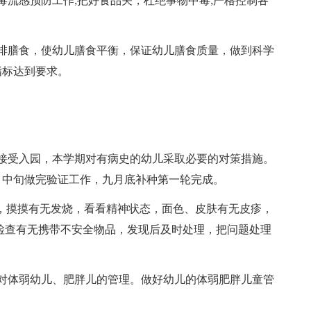
流感预防工作;把好食品关，杜绝事物中毒;严格控制各
膳食，使幼儿膳食平衡，保证幼儿膳食质量，做到科学
指标达到要求。
受入园，本学期对有病史的幼儿采取必要的对策措施。
月中旬做完验证工作，九月底补种第一轮完成。
，摸摸有无发烧，看看精神状态，面色、皮肤有无皮疹，
检查有无携带不安全物品，发现后及时处理，把问题处理
体弱幼儿、肥胖儿的管理。做好幼儿的体弱肥胖儿童管