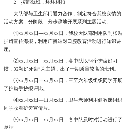
2、按部就班，环环相扣
大队部与卫生部门通力合作，制定符合我校实情的.
活动方案，分阶段、分步骤地开展系列主题活动。
⑴xx月xx日—xx月xx日，我校大队部利用队刊张贴
护齿宣传海报，利用广播站对口腔教育活动进行知识讲
座。
⑵xx月xx日—xx月xx日，各中队以“4个护齿好习
惯，32颗好牙齿”为主题，出了一期质量较高的班刊。
⑶xx月xx日—xx月xx日，三至六年级组织同学开展
了护齿手抄报评比。
⑷xx月xx日—11月xx日，卫生老师利用健教课组织
同学收看护齿宣传片。
⑸xx月xx日—xx月xx日，各中队及时对活动进行了
总结。