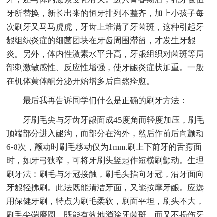
牙所替换，新长出来的恒牙排列不整齐，加上小孩子每
次刷牙又马马虎虎，牙齿上堆满了牙菌斑，这种引起牙
龈组织炎症的细菌团块在牙齿周围滞留，才发生牙龈
炎。另外，体内性激素水平升高，牙龈组织对菌斑等局
部刺激敏感性、反应性增强，使牙龈炎症状加重。一般
在机体黄体酮分泌开始增多后自然痊愈。
最后我再告诉同学们什么是正确的刷牙方法：
牙刷毛尖与牙齿牙龈面成45度角而轻度加压，刷毛
顶端部分进入龈沟，而部分在沟外，然后作前后向颤动
6-8次，颤动时刷毛移动仅为1mm.刷上下前牙的舌腭面
时，如牙弓狭窄，可将牙刷头竖起作短横刷颤动。生理
刷牙法：刷毛与牙冠接触，刷毛头指向牙冠，沿牙面向
牙龈轻拂刷。此法既能清洁牙面，又能按摩牙龈。应选
用保健牙刷，特点为刷毛柔软，刷面平坦，刷头不大，
刷毛尖端磨圆，既能有效地消除牙菌斑，而又不损伤牙