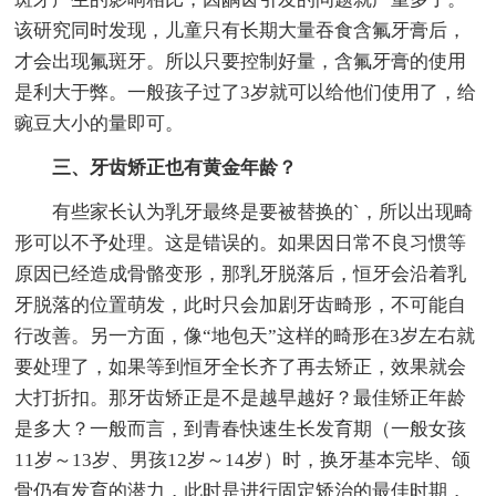
该研究同时发现，儿童只有长期大量吞食含氟牙膏后，
才会出现氟斑牙。所以只要控制好量，含氟牙膏的使用
是利大于弊。一般孩子过了3岁就可以给他们使用了，给
豌豆大小的量即可。
三、牙齿矫正也有黄金年龄？
有些家长认为乳牙最终是要被替换的`，所以出现畸
形可以不予处理。这是错误的。如果因日常不良习惯等
原因已经造成骨骼变形，那乳牙脱落后，恒牙会沿着乳
牙脱落的位置萌发，此时只会加剧牙齿畸形，不可能自
行改善。另一方面，像“地包天”这样的畸形在3岁左右就
要处理了，如果等到恒牙全长齐了再去矫正，效果就会
大打折扣。那牙齿矫正是不是越早越好？最佳矫正年龄
是多大？一般而言，到青春快速生长发育期（一般女孩
11岁～13岁、男孩12岁～14岁）时，换牙基本完毕、颌
骨仍有发育的潜力，此时是进行固定矫治的最佳时期，