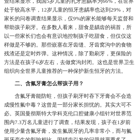
查结果显示，我国5岁儿童的乳牙患龋率为66%，在世界
处于较高水平，12岁儿童的恒牙患龋率也达到29%，对
家长的问卷调查结果显示，仅9%的家长能够每天监督和
帮助孩子刷牙。在多数人看来，甜食是龋齿的祸首，所
以一些家长们也会有意识地控制孩子吃甜食，但仅仅这
样做是不够的。那些嵌塞在牙齿缝、牙齿窝沟中的食物
残渣还是定时炸弹。这种情况，除了勤刷牙，更保险的
方法是在孩子6岁左右，去做窝沟封闭。这也是世界卫生
组织向全世界儿童推荐的一种保护新生恒牙的方法。
二、含氟牙膏怎么帮孩子用？
含氟牙膏能防蛀，但孩子刷牙时吞下牙膏会不会造
成慢性氟中毒？这曾是一部分家长担忧的。其实大可不
必。英国曼彻斯特大学科克伦口腔健康小组针对世界范
围内7.3万名儿童进行了调查，结果发现，孩子在1岁前
使用少量含氟牙膏，发生氟斑牙的几率非常小，而与氟
斑牙产生的影响相比，因龋齿引发的问题就严重多了。