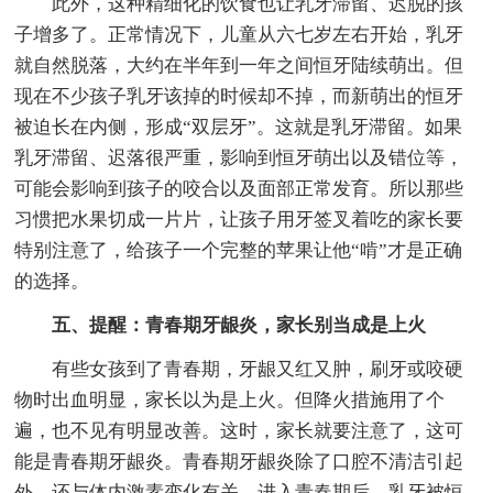
此外，这种精细化的饮食也让乳牙滞留、迟脱的孩
子增多了。正常情况下，儿童从六七岁左右开始，乳牙
就自然脱落，大约在半年到一年之间恒牙陆续萌出。但
现在不少孩子乳牙该掉的时候却不掉，而新萌出的恒牙
被迫长在内侧，形成“双层牙”。这就是乳牙滞留。如果
乳牙滞留、迟落很严重，影响到恒牙萌出以及错位等，
可能会影响到孩子的咬合以及面部正常发育。所以那些
习惯把水果切成一片片，让孩子用牙签叉着吃的家长要
特别注意了，给孩子一个完整的苹果让他“啃”才是正确
的选择。
五、提醒：青春期牙龈炎，家长别当成是上火
有些女孩到了青春期，牙龈又红又肿，刷牙或咬硬
物时出血明显，家长以为是上火。但降火措施用了个
遍，也不见有明显改善。这时，家长就要注意了，这可
能是青春期牙龈炎。青春期牙龈炎除了口腔不清洁引起
外，还与体内激素变化有关。进入青春期后，乳牙被恒