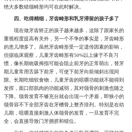
绝大多数错颌畸形均可在此时解决。
四、吃得精细，牙齿畸形和乳牙滞留的孩子多了
现在做牙齿矫正的孩子越来越多，这除了跟家长的
重视程度提高有关外，另一个不争的事实是，牙齿畸形
的患儿增多了。虽然牙齿畸形受一定遗传因素的影响，
但据临床观察，儿童牙齿畸形有50%以上缘于不良习
惯，像长期吮吸拇指可能会阻止前牙的正常萌出，替牙
期儿童常用舌舔下前牙，可使下前牙向前倾斜出现间
隙。长期吃细软食物，儿童牙齿的咀嚼功能就不能得到
发挥，面口部肌肉的功能减弱，其对颌骨的刺激也随之
下降。颌骨发育不够充分就会出现一个矛盾，即狭小的
颌骨容不下全部牙齿在牙槽骨上整齐排列。特别是在幼
儿期，咀嚼直接刺激人体颌骨的发育，一旦发育不完
全，会直接导致门牙拥挤和错位。