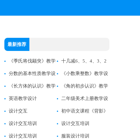
最新推荐
《季氏将伐颛臾》教学
十几减6、5、4、3、2
设计
分数的基本性质教学设
教学设计
《小数乘整数》教学设
计
《长方体的认识》教学
计
《角的初步认识》教学
设计
英语教学设计
设计
二年级美术上册教学设
设计交互
计
初中语文课程《背影》
设计交互培训
教学设计范文
设计交互培训
设计交互培训
服装设计培训