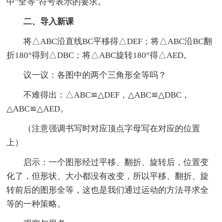
中"全等"符号表示的要求。
二、导入新课
将△ABC沿直线BC平移得△DEF；将△ABC沿BC翻
折180°得到△DBC；将△ABC旋转180°得△AED。
议一议：各图中的两个三角形全等吗？
不难得出：△ABC≌△DEF，△ABC≌△DBC，
△ABC≌△AED。
（注意强调书写时对应顶点字母写在对应的位置
上）
启示：一个图形经过平移、翻折、旋转后，位置变
化了，但形状、大小都没有改变，所以平移、翻折、旋
转前后的图形全等，这也是我们通过运动的方法寻求全
等的一种策略。