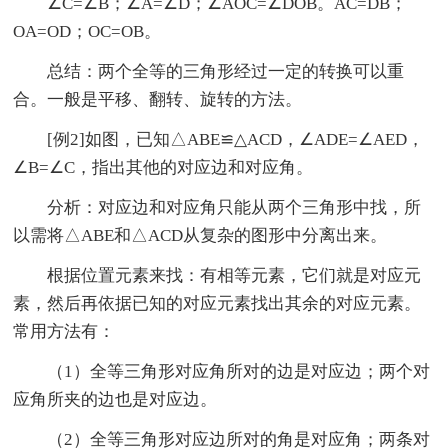
∠C=∠B；∠A=∠D；∠AOC=∠DOB。AC=DB；
OA=OD；OC=OB。
总结：两个全等的三角形经过一定的转换可以重
合。一般是平移、翻转、旋转的方法。
[例2]如图，已知△ABE≌△ACD，∠ADE=∠AED，
∠B=∠C，指出其他的对应边和对应角。
分析：对应边和对应角只能从两个三角形中找，所
以需将△ABE和△ACD从复杂的图形中分离出来。
根据位置元素来找：有相等元素，它们就是对应元
素，然后再依据已知的对应元素找出其余的对应元素。
常用方法有：
（1）全等三角形对应角所对的边是对应边；两个对
应角所夹的边也是对应边。
（2）全等三角形对应边所对的角是对应角；两条对