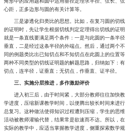
角形中的应用题和圆中运用垂径定理求半径、弦长、弦
心距，正多边形与圆的有关计算等。
三是渗透化归类比的思想。比如，在复习圆的切线
的证明时，先让学生根据切线判定定理得出切线的证明
就是一条直线要满足两个条件：一是与此圆的一条半径
垂直，二是经过这条半径的外端点。然后，通过两个不
同的例题类比出已知切点和不知切点在此圆上的位置等
两种不同类型的切线证明题的解题思路，归纳如下：有
切点，连半径，证垂直；无切点，作垂直、证半径。
三、实施分层推进，多作激励评价
进入初三后，由于时间紧，大部分教师往往加快教
学进度，压缩新课教学时间，以便腾出较长时间来进行
总复习。这种做法使得知识过程遭到压缩，学生的思维
活动被教师灌输代替，结果常是欲速而不达。所以，在
实际的教学中，应适当掌握教学进度，侧重探索数学规