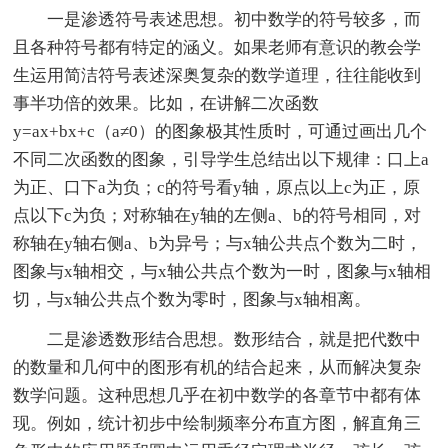
一是渗透符号表述思想。初中数学的符号较多，而
且各种符号都有特定的涵义。如果老师有意识的教会学
生运用简洁符号表述深奥复杂的数学道理，往往能收到
事半功倍的效果。比如，在讲解二次函数
y=ax+bx+c（a≠0）的图象极其性质时，可通过画出几个
不同二次函数的图象，引导学生总结出以下规律：口上a
为正、口下a为负；c的符号看y轴，原点以上c为正，原
点以下c为负；对称轴在y轴的左侧a、b的符号相同，对
称轴在y轴右侧a、b为异号；与x轴公共点个数为二时，
图象与x轴相交，与x轴公共点个数为一时，图象与x轴相
切，与x轴公共点个数为零时，图象与x轴相离。
二是渗透数形结合思想。数形结合，就是把代数中
的数量和几何中的图形有机的结合起来，从而解决复杂
数学问题。这种思想几乎在初中数学的各章节中都有体
现。例如，统计初步中绘制频率分布直方图，解直角三