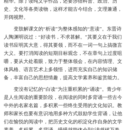
精华。除了读纯文学作品，还要涉猎科普、政治、历
史、文化等各类读物，这样才能古今结合，文理兼通，
开阔视野。
变肢解课文的“析读”为整体感知的“意读”。东晋诗
人陶渊明说过：“好读书，不求甚解。”其要义在于我们
读书应明其大意，得其要领，而不在一词一句上搞微言
大义。要打消阅读的短期目标观念，不在章句上过度咀
嚼，要从大处着眼，致力于整体领会，在内容情理、文
体风格、语言艺术上多领悟，进而充实自己的知识储
备，丰富自己的思想情趣，提高文学素养和鉴赏能力。
变没有记忆的“白读”为注重积累的“诵读”。青少年
是人生阅读的重要阶段，在阅读的同时多背诵一些古今
中外的名家名篇，多积累一些终生受用的文化知识。教
师和家长也要有意识地用多种方式鼓励学生背诵，让他
们在愉悦的阅读中，把历史文化的积淀化作自身的文学
素养。多积累，多背诵，慢慢就能体会到“读书破万卷，