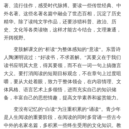
著、流行佳作，感受时代脉搏。要读一些传世经典、中
外名著。这些名著名篇中融会了世态百相，沉淀了历史
精华。除了读纯文学作品，还要涉猎科普、政治、历
史、文化等各类读物，这样才能古今结合，文理兼通，
开阔视野。
变肢解课文的“析读”为整体感知的“意读”。东晋诗
人陶渊明说过：“好读书，不求甚解。”其要义在于我们
读书应明其大意，得其要领，而不在一词一句上搞微言
大义。要打消阅读的短期目标观念，不在章句上过度咀
嚼，要从大处着眼，致力于整体领会，在内容情理、文
体风格、语言艺术上多领悟，进而充实自己的知识储
备，丰富自己的思想情趣，提高文学素养和鉴赏能力。
变没有记忆的“白读”为注重积累的“诵读”。青少年
是人生阅读的重要阶段，在阅读的同时多背诵一些古今
中外的名家名篇，多积累一些终生受用的文化知识。教